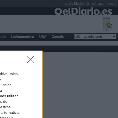
sobre Kiosko.net
contacto
ayuda
opa
Latinoamérica
USA
Canadá
tivo, tales
e
nuncios,
ra
os utilizar
as de
uestros
alternativa,
torgar o