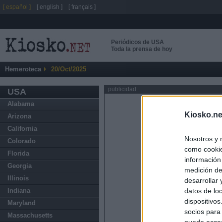
[ español ]
[ english ]
[ français ]
Periódicos de USA
Toda la prensa de hoy
Hemeroteca
20/Oct/2025
publicidad
USA
Alabama
Kiosko.ne
Arizona
California
Nosotros y 
Colorado
como cookie
Florida
información
Georgia
medición de
Illinois
desarrollar
datos de loc
Indiana
dispositivo
Maryland
socios para
Massachusetts
puede acced