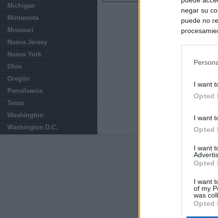
Michigan
negar su co
Minnesota
puede no re
Missouri
procesamien
preferencia
Nueva Jersey
política de 
Nueva York
Persona
Ohio
Oregón
I want t
Pensilvania
Opted 
Texas
Washington
I want t
Washington D.C.
Opted 
I want 
Últimas notic
Advertis
Opted 
El consejero al
que Madrid no ti
I want t
of my P
was col
Opted 
El Gobierno de 
Chamberí a ayud