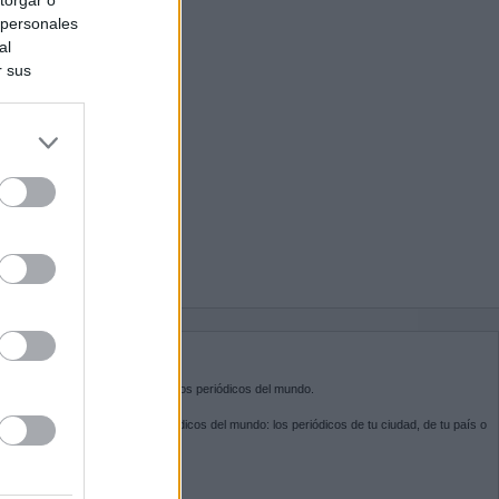
 personales
al
r sus
do nuestra
BRE KIOSKO.NET
sko.net
es la puerta de entrada a los periódicos del mundo.
ega por las portadas de los periódicos del mundo: los periódicos de tu ciudad, de tu país o
 otro extremo del mundo.
GUENOS