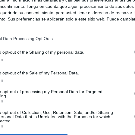
nsentimiento. Tenga en cuenta que algún procesamiento de sus datos
querir de su consentimiento, pero usted tiene el derecho de rechazar t
to. Sus preferencias se aplicarán solo a este sitio web. Puede cambia
s en cualquier momento entrando de nuevo en este sitio web o visitan
privacidad.
l Data Processing Opt Outs
o opt-out of the Sharing of my personal data.
In
o opt-out of the Sale of my Personal Data.
In
to opt-out of processing my Personal Data for Targeted
ias
SO
ing.
In
Kio
 que Ayuso señaló por la compra del ático: "Lo que no se dice es
ene residencia oficial para la presidenta"
o opt-out of Collection, Use, Retention, Sale, and/or Sharing
Nav
ersonal Data that Is Unrelated with the Purposes for which it
del
lected.
In
Ayuso no puede destinar directamente la venta del ático de
SÍ
as por los incendios