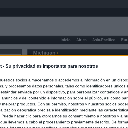
Inicio
África
Asia-Pacífico
Eur
Michigan
t -
Su privacidad es importante para nosotros
nuestros socios almacenamos o accedemos a información en un disposi
s, y procesamos datos personales, tales como identificadores únicos 
 estándar enviada por un dispositivo, para personalizar contenidos y a
 anuncios y del contenido e información sobre el público, así como pa
 y mejorar productos. Con su permiso, nosotros y nuestros socios podem
alización geográfica precisa e identificación mediante las característic
s. Puede hacer clic para otorgarnos su consentimiento a nosotros y a n
 que llevemos a cabo el procesamiento previamente descrito. De forma 
er a información más detallada y cambiar sus preferencias antes de o