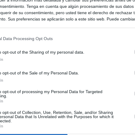
nsentimiento. Tenga en cuenta que algún procesamiento de sus datos
querir de su consentimiento, pero usted tiene el derecho de rechazar t
to. Sus preferencias se aplicarán solo a este sitio web. Puede cambia
s en cualquier momento entrando de nuevo en este sitio web o visitan
privacidad.
l Data Processing Opt Outs
o opt-out of the Sharing of my personal data.
In
o opt-out of the Sale of my Personal Data.
In
to opt-out of processing my Personal Data for Targeted
ias
SO
ing.
In
Kio
Ayuso no puede destinar directamente la venta del ático de
as por los incendios
o opt-out of Collection, Use, Retention, Sale, and/or Sharing
Nav
ersonal Data that Is Unrelated with the Purposes for which it
del
lected.
In
uso: cómo ha cambiado su discurso sobre el ático de la
SÍ
Madrid en una semana