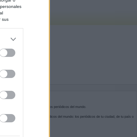
 personales
al
r sus
do nuestra
BRE KIOSKO.NET
sko.net
es la puerta de entrada a los periódicos del mundo.
ega por las portadas de los periódicos del mundo: los periódicos de tu ciudad, de tu país o
 otro extremo del mundo.
GUENOS