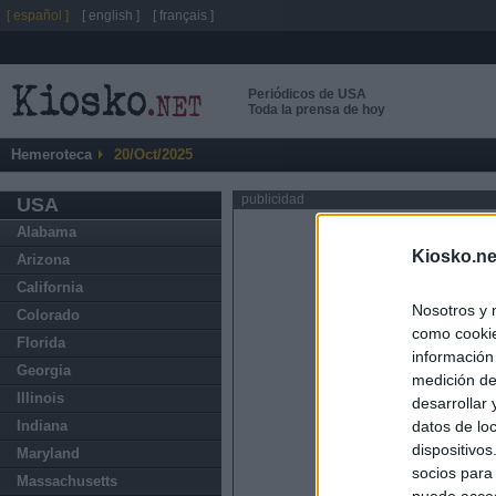
[ español ]
[ english ]
[ français ]
Periódicos de USA
Toda la prensa de hoy
Hemeroteca
20/Oct/2025
publicidad
USA
Alabama
Kiosko.ne
Arizona
California
Nosotros y 
Colorado
como cookie
Florida
información
Georgia
medición de
Illinois
desarrollar
datos de loc
Indiana
dispositivo
Maryland
socios para
Massachusetts
puede acced