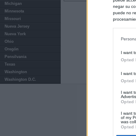
Michigan
negar su co
Minnesota
puede no re
Missouri
procesamien
preferencia
Nueva Jersey
política de 
Nueva York
Persona
Ohio
Oregón
I want t
Pensilvania
Opted 
Texas
Washington
I want t
Washington D.C.
Opted 
I want 
Últimas notic
Advertis
Opted 
El Gobierno de 
Chamberí a ayud
I want t
of my P
was col
Opted 
Ayuso contra Ay
Comunidad de 