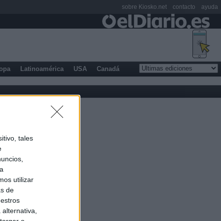
sobre Kiosko.net
contacto
ayuda
opa
Latinoamérica
USA
Canadá
tivo, tales
e
nuncios,
ra
os utilizar
as de
uestros
alternativa,
torgar o