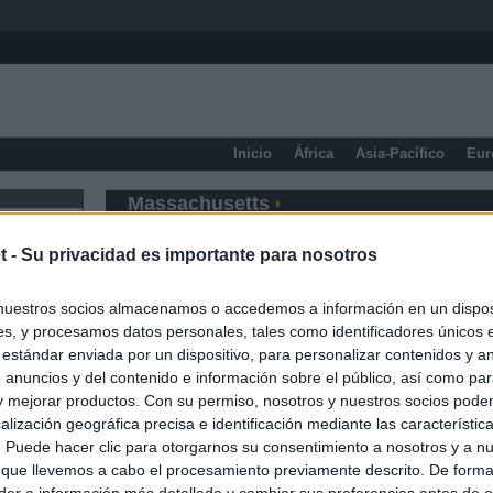
Inicio
África
Asia-Pacífico
Eur
Massachusetts
t -
Su privacidad es importante para nosotros
nuestros socios almacenamos o accedemos a información en un disposi
s, y procesamos datos personales, tales como identificadores únicos 
 estándar enviada por un dispositivo, para personalizar contenidos y a
 anuncios y del contenido e información sobre el público, así como pa
 y mejorar productos. Con su permiso, nosotros y nuestros socios podem
alización geográfica precisa e identificación mediante las característic
s. Puede hacer clic para otorgarnos su consentimiento a nosotros y a n
 que llevemos a cabo el procesamiento previamente descrito. De forma 
er a información más detallada y cambiar sus preferencias antes de o