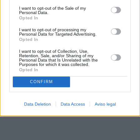
solo a este sitio web. Puede cambiar sus preferencias en
I want to opt-out of the Sale of my
cualquier momento entrando de nuevo en este sitio web o
Personal Data.
visitando nuestra política de privacidad.
Opted In
I want to opt-out of processing my
Personal Data for Targeted Advertising.
Opted In
I want to opt-out of Collection, Use,
Retention, Sale, and/or Sharing of my
Personal Data that Is Unrelated with the
Purposes for which it was collected.
Opted In
CONFIRM
Data Deletion
Data Access
Aviso legal