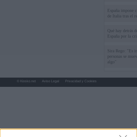
España impone co
de Italia tras el
Qué hay detrás d
España por la cri
Sira Rego: "Es i
personas se muev
algo"
© Kiosko.net
Aviso Legal
Privacidad y Cookies