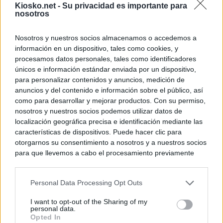
Kiosko.net -
Su privacidad es importante para
nosotros
Nosotros y nuestros socios almacenamos o accedemos a
información en un dispositivo, tales como cookies, y
procesamos datos personales, tales como identificadores
únicos e información estándar enviada por un dispositivo,
para personalizar contenidos y anuncios, medición de
anuncios y del contenido e información sobre el público, así
como para desarrollar y mejorar productos. Con su permiso,
nosotros y nuestros socios podemos utilizar datos de
localización geográfica precisa e identificación mediante las
características de dispositivos. Puede hacer clic para
otorgarnos su consentimiento a nosotros y a nuestros socios
para que llevemos a cabo el procesamiento previamente
descrito. De forma alternativa, puede acceder a información
más detallada y cambiar sus preferencias antes de otorgar o
Personal Data Processing Opt Outs
negar su consentimiento. Tenga en cuenta que algún
procesamiento de sus datos personales puede no requerir
I want to opt-out of the Sharing of my
de su consentimiento, pero usted tiene el derecho de
personal data.
rechazar tal procesamiento. Sus preferencias se aplicarán
Opted In