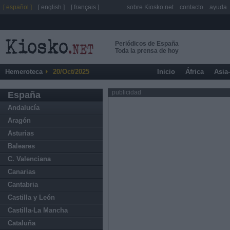
[ español ]
[ english ]
[ français ]
sobre Kiosko.net
contacto
ayuda
Periódicos de España
Toda la prensa de hoy
Hemeroteca
20/Oct/2025
Inicio
África
Asia
publicidad
España
Andalucía
Aragón
Asturias
Baleares
C. Valenciana
Canarias
Cantabria
Castilla y León
Castilla-La Mancha
Cataluña