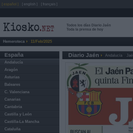
[ español ]
[ english ]
[ français ]
Todos los días Diario Jaén
Toda la prensa de hoy
Hemeroteca
11/Feb/2025
España
Diario Jaén
Andalucía
Jaé
Andalucía
Aragón
Asturias
Baleares
C. Valenciana
Canarias
Cantabria
Castilla y León
Castilla-La Mancha
Cataluña