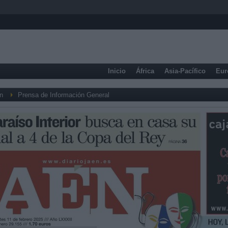
Inicio
África
Asia-Pacífico
Eur
n
Prensa de Información General