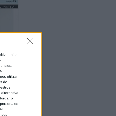
tivo, tales
e
nuncios,
ra
os utilizar
as de
uestros
alternativa,
torgar o
 personales
al
r sus