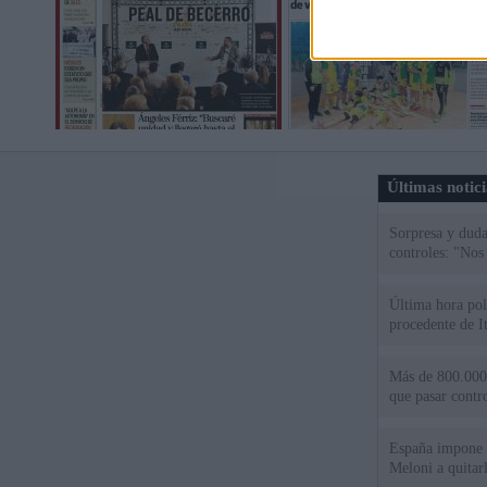
Últimas notic
Sorpresa y dudas
controles: "Nos
Última hora polí
procedente de It
Más de 800.000 
que pasar contr
España impone co
Meloni a quitar