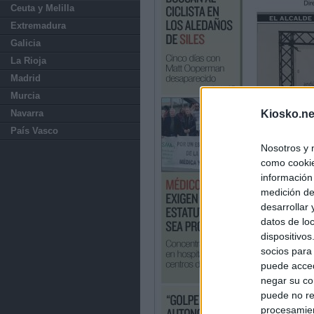
Ceuta y Melilla
Extremadura
Galicia
La Rioja
Madrid
Murcia
Navarra
Kiosko.ne
País Vasco
Nosotros y 
como cookie
información
medición de
desarrollar
datos de loc
dispositivo
socios para
puede acced
negar su co
puede no re
procesamien