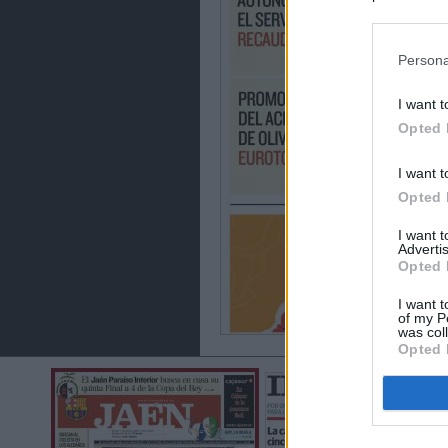
preferencia
política de 
Persona
I want t
Opted 
I want t
Opted 
I want 
Advertis
Opted 
I want t
of my P
was col
Opted 