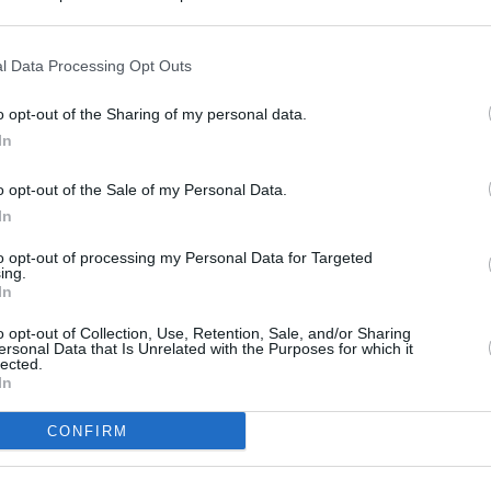
s en cualquier momento entrando de nuevo en este sitio web o visitan
privacidad.
l Data Processing Opt Outs
o opt-out of the Sharing of my personal data.
In
o opt-out of the Sale of my Personal Data.
In
to opt-out of processing my Personal Data for Targeted
ing.
In
o opt-out of Collection, Use, Retention, Sale, and/or Sharing
ersonal Data that Is Unrelated with the Purposes for which it
lected.
In
CONFIRM