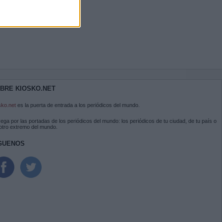
BRE KIOSKO.NET
sko.net
es la puerta de entrada a los periódicos del mundo.
ega por las portadas de los periódicos del mundo: los periódicos de tu ciudad, de tu país o
 otro extremo del mundo.
GUENOS