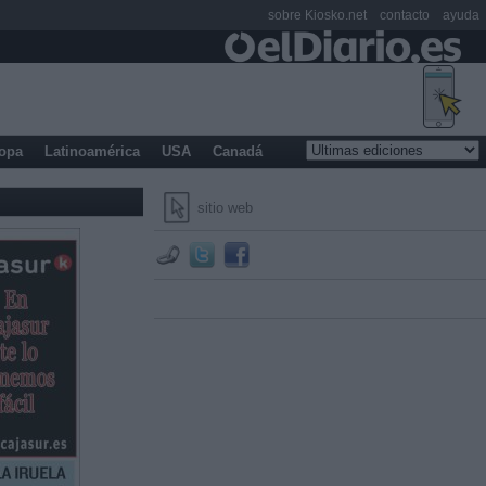
sobre Kiosko.net
contacto
ayuda
opa
Latinoamérica
USA
Canadá
sitio web