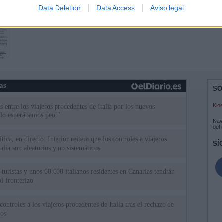
Data Deletion
Data Access
Aviso legal
ias
SO
Kio
 entre los viajeros procedentes de Italia por los nuevos
 lo esperábamos peor"
Nav
del
tica, en directo: Interior reitera que los controles a viajeros
SÍ
alia son aleatorios y no sistemáticos
turistas y unos 60.000 italianos residentes en Canarias tendrán
ol fronterizo
ntroles a los viajeros procedentes de Italia tras el rechazo de
los