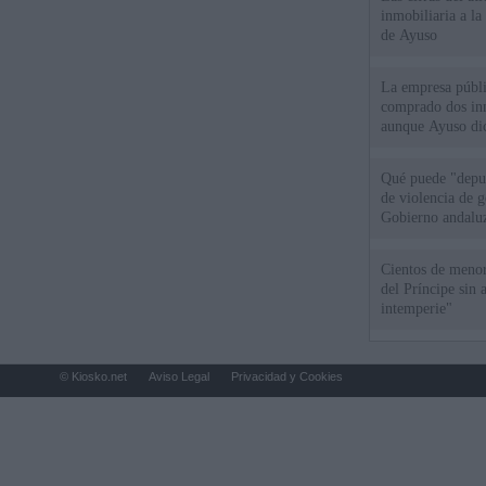
inmobiliaria a l
de Ayuso
La empresa públic
comprado dos inm
aunque Ayuso dic
el año"
Qué puede "depur
de violencia de g
Gobierno andalu
Cientos de menor
del Príncipe sin
intemperie"
© Kiosko.net
Aviso Legal
Privacidad y Cookies