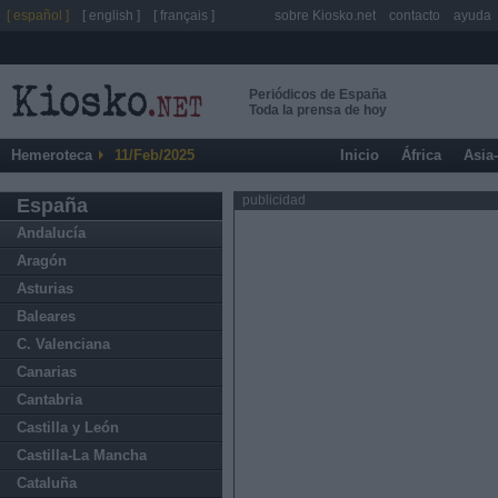
[ español ]
[ english ]
[ français ]
sobre Kiosko.net
contacto
ayuda
Periódicos de España
Toda la prensa de hoy
Hemeroteca
11/Feb/2025
Inicio
África
Asia
publicidad
España
Andalucía
Aragón
Asturias
Baleares
C. Valenciana
Canarias
Cantabria
Castilla y León
Castilla-La Mancha
Cataluña