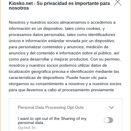
Kiosko.net -
Su privacidad es importante para
nosotros
Nosotros y nuestros socios almacenamos o accedemos a
información en un dispositivo, tales como cookies, y
procesamos datos personales, tales como identificadores
únicos e información estándar enviada por un dispositivo,
para personalizar contenidos y anuncios, medición de
anuncios y del contenido e información sobre el público, así
como para desarrollar y mejorar productos. Con su permiso,
nosotros y nuestros socios podemos utilizar datos de
localización geográfica precisa e identificación mediante las
características de dispositivos. Puede hacer clic para
otorgarnos su consentimiento a nosotros y a nuestros socios
para que llevemos a cabo el procesamiento previamente
descrito. De forma alternativa, puede acceder a información
más detallada y cambiar sus preferencias antes de otorgar o
Personal Data Processing Opt Outs
negar su consentimiento. Tenga en cuenta que algún
procesamiento de sus datos personales puede no requerir
I want to opt-out of the Sharing of my
de su consentimiento, pero usted tiene el derecho de
personal data.
rechazar tal procesamiento. Sus preferencias se aplicarán
Opted In