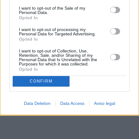
solo a este sitio web. Puede cambiar sus preferencias en
I want to opt-out of the Sale of my
cualquier momento entrando de nuevo en este sitio web o
Personal Data.
visitando nuestra política de privacidad.
Opted In
I want to opt-out of processing my
Personal Data for Targeted Advertising.
Opted In
I want to opt-out of Collection, Use,
Retention, Sale, and/or Sharing of my
Personal Data that Is Unrelated with the
Purposes for which it was collected.
Opted In
CONFIRM
Data Deletion
Data Access
Aviso legal