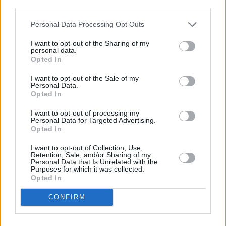
descrito. De forma alternativa, puede acceder a información
más detallada y cambiar sus preferencias antes de otorgar o
Personal Data Processing Opt Outs
negar su consentimiento. Tenga en cuenta que algún
procesamiento de sus datos personales puede no requerir
I want to opt-out of the Sharing of my
de su consentimiento, pero usted tiene el derecho de
personal data.
rechazar tal procesamiento. Sus preferencias se aplicarán
Opted In
solo a este sitio web. Puede cambiar sus preferencias en
I want to opt-out of the Sale of my
cualquier momento entrando de nuevo en este sitio web o
Personal Data.
visitando nuestra política de privacidad.
Opted In
I want to opt-out of processing my
Personal Data for Targeted Advertising.
Opted In
I want to opt-out of Collection, Use,
Retention, Sale, and/or Sharing of my
Personal Data that Is Unrelated with the
Purposes for which it was collected.
Opted In
CONFIRM