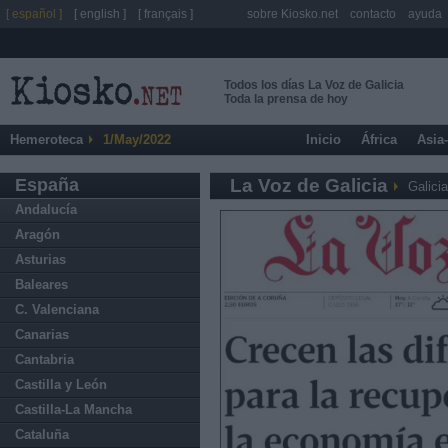
[ español ]
[ english ]
[ français ]
sobre Kiosko.net
contacto
ayuda
Todos los días La Voz de Galicia
Toda la prensa de hoy
Hemeroteca
1/May/2022
Inicio
África
Asia
España
La Voz de Galicia
Galicia
Andalucía
Aragón
Asturias
Baleares
C. Valenciana
Canarias
Cantabria
Castilla y León
Castilla-La Mancha
Cataluña