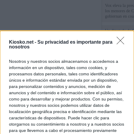
Vox eleva la pres
los menores de C
gobiernan en coa
Un diputado de 
ante la Fiscalía 
los inmigrantes”
Kiosko.net -
Su privacidad es importante para
nosotros
El Gobierno rech
Nosotros y nuestros socios almacenamos o accedemos a
ministros acudan 
de Ceuta
información en un dispositivo, tales como cookies, y
procesamos datos personales, tales como identificadores
únicos e información estándar enviada por un dispositivo,
© Kiosko.net
Aviso Legal
Privacidad y Cookies
para personalizar contenidos y anuncios, medición de
anuncios y del contenido e información sobre el público, así
como para desarrollar y mejorar productos. Con su permiso,
nosotros y nuestros socios podemos utilizar datos de
localización geográfica precisa e identificación mediante las
características de dispositivos. Puede hacer clic para
otorgarnos su consentimiento a nosotros y a nuestros socios
para que llevemos a cabo el procesamiento previamente