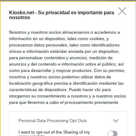
Sánchez se plant
con Italia tras c
Kiosko.net -
Su privacidad es importante para
nosotros
Los viajeros atra
Italia: “Es ridíc
Nosotros y nuestros socios almacenamos o accedemos a
información en un dispositivo, tales como cookies, y
Sánchez responde
procesamos datos personales, tales como identificadores
únicos e información estándar enviada por un dispositivo,
para personalizar contenidos y anuncios, medición de
© Kiosko.net
Aviso Legal
Privacidad y Cookies
anuncios y del contenido e información sobre el público, así
como para desarrollar y mejorar productos. Con su permiso,
nosotros y nuestros socios podemos utilizar datos de
localización geográfica precisa e identificación mediante las
características de dispositivos. Puede hacer clic para
otorgarnos su consentimiento a nosotros y a nuestros socios
para que llevemos a cabo el procesamiento previamente
descrito. De forma alternativa, puede acceder a información
más detallada y cambiar sus preferencias antes de otorgar o
Personal Data Processing Opt Outs
negar su consentimiento. Tenga en cuenta que algún
procesamiento de sus datos personales puede no requerir
I want to opt-out of the Sharing of my
de su consentimiento, pero usted tiene el derecho de