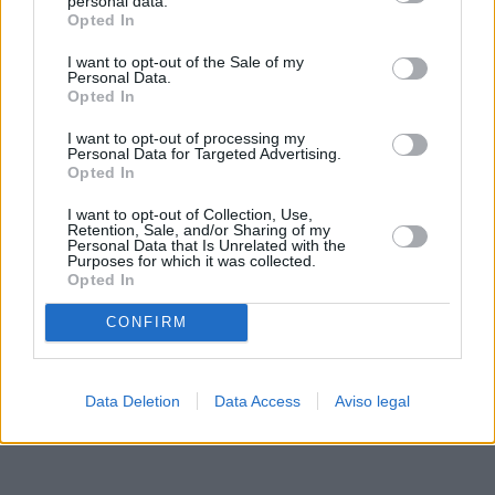
personal data.
rechazar tal procesamiento. Sus preferencias se aplicarán
Opted In
solo a este sitio web. Puede cambiar sus preferencias en
I want to opt-out of the Sale of my
cualquier momento entrando de nuevo en este sitio web o
Personal Data.
visitando nuestra política de privacidad.
Opted In
I want to opt-out of processing my
Personal Data for Targeted Advertising.
Opted In
I want to opt-out of Collection, Use,
Retention, Sale, and/or Sharing of my
Personal Data that Is Unrelated with the
Purposes for which it was collected.
Opted In
CONFIRM
Data Deletion
Data Access
Aviso legal