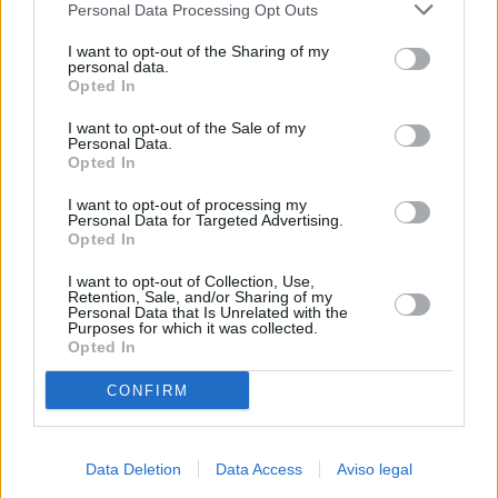
Personal Data Processing Opt Outs
negar su consentimiento. Tenga en cuenta que algún
procesamiento de sus datos personales puede no requerir
I want to opt-out of the Sharing of my
de su consentimiento, pero usted tiene el derecho de
personal data.
rechazar tal procesamiento. Sus preferencias se aplicarán
Opted In
solo a este sitio web. Puede cambiar sus preferencias en
I want to opt-out of the Sale of my
cualquier momento entrando de nuevo en este sitio web o
Personal Data.
visitando nuestra política de privacidad.
Opted In
I want to opt-out of processing my
Personal Data for Targeted Advertising.
Opted In
I want to opt-out of Collection, Use,
Retention, Sale, and/or Sharing of my
Personal Data that Is Unrelated with the
Purposes for which it was collected.
Opted In
CONFIRM
Data Deletion
Data Access
Aviso legal