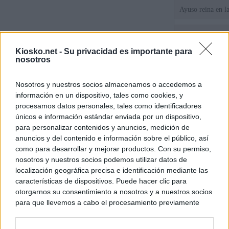
Ayuso reina en l
El juez propone j
la filtración de i
Kiosko.net -
Su privacidad es importante para
jefa" Ayuso
nosotros
"¿Cuál es el plan
Nosotros y nuestros socios almacenamos o accedemos a
WhatsApp, Faceb
información en un dispositivo, tales como cookies, y
un nuevo cruce a
15 de agosto
procesamos datos personales, tales como identificadores
únicos e información estándar enviada por un dispositivo,
para personalizar contenidos y anuncios, medición de
© Kiosko.net
Aviso Legal
Privacidad y Cookies
anuncios y del contenido e información sobre el público, así
como para desarrollar y mejorar productos. Con su permiso,
nosotros y nuestros socios podemos utilizar datos de
localización geográfica precisa e identificación mediante las
características de dispositivos. Puede hacer clic para
otorgarnos su consentimiento a nosotros y a nuestros socios
para que llevemos a cabo el procesamiento previamente
descrito. De forma alternativa, puede acceder a información
más detallada y cambiar sus preferencias antes de otorgar o