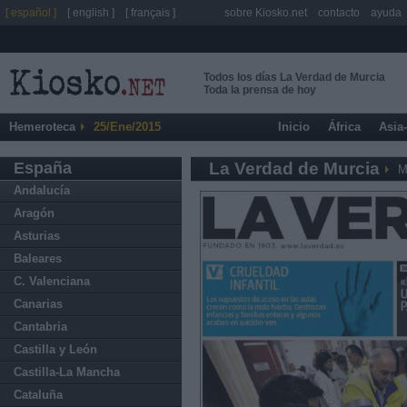
[ español ]
[ english ]
[ français ]
sobre Kiosko.net
contacto
ayuda
Todos los días La Verdad de Murcia
Toda la prensa de hoy
Hemeroteca
25/Ene/2015
Inicio
África
Asia
España
La Verdad de Murcia
M
Andalucía
Aragón
Asturias
Baleares
C. Valenciana
Canarias
Cantabria
Castilla y León
Castilla-La Mancha
Cataluña