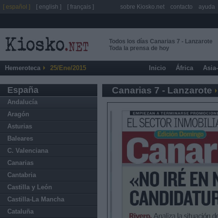
[ español ]
[ english ]
[ français ]
sobre Kiosko.net
contacto
ayuda
Todos los días Canarias 7 - Lanzarote
Toda la prensa de hoy
Hemeroteca
25/Ene/2015
Inicio
África
Asia
España
Canarias 7 - Lanzarote
Andalucía
Aragón
Asturias
Baleares
C. Valenciana
Canarias
Cantabria
Castilla y León
Castilla-La Mancha
Cataluña