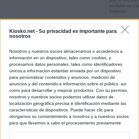
Más de 800.000 t
residentes en Can
fronterizo
Qué hay detrás d
Kiosko.net -
Su privacidad es importante para
España por la cri
nosotros
Sira Rego: "Es i
Nosotros y nuestros socios almacenamos o accedemos a
personas se muev
información en un dispositivo, tales como cookies, y
algo"
procesamos datos personales, tales como identificadores
únicos e información estándar enviada por un dispositivo,
para personalizar contenidos y anuncios, medición de
© Kiosko.net
Aviso Legal
Privacidad y Cookies
anuncios y del contenido e información sobre el público, así
como para desarrollar y mejorar productos. Con su permiso,
nosotros y nuestros socios podemos utilizar datos de
localización geográfica precisa e identificación mediante las
características de dispositivos. Puede hacer clic para
otorgarnos su consentimiento a nosotros y a nuestros socios
para que llevemos a cabo el procesamiento previamente
descrito. De forma alternativa, puede acceder a información
más detallada y cambiar sus preferencias antes de otorgar o