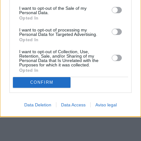
solo a este sitio web. Puede cambiar sus preferencias en
I want to opt-out of the Sale of my
cualquier momento entrando de nuevo en este sitio web o
Personal Data.
visitando nuestra política de privacidad.
Opted In
I want to opt-out of processing my
Personal Data for Targeted Advertising.
Opted In
I want to opt-out of Collection, Use,
Retention, Sale, and/or Sharing of my
Personal Data that Is Unrelated with the
Purposes for which it was collected.
Opted In
CONFIRM
Data Deletion
Data Access
Aviso legal