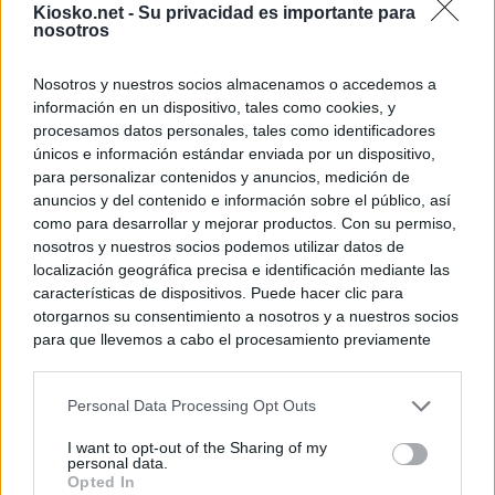
Kiosko.net -
Su privacidad es importante para
nosotros
Nosotros y nuestros socios almacenamos o accedemos a
información en un dispositivo, tales como cookies, y
procesamos datos personales, tales como identificadores
únicos e información estándar enviada por un dispositivo,
para personalizar contenidos y anuncios, medición de
anuncios y del contenido e información sobre el público, así
como para desarrollar y mejorar productos. Con su permiso,
nosotros y nuestros socios podemos utilizar datos de
localización geográfica precisa e identificación mediante las
características de dispositivos. Puede hacer clic para
otorgarnos su consentimiento a nosotros y a nuestros socios
para que llevemos a cabo el procesamiento previamente
descrito. De forma alternativa, puede acceder a información
más detallada y cambiar sus preferencias antes de otorgar o
Personal Data Processing Opt Outs
negar su consentimiento. Tenga en cuenta que algún
procesamiento de sus datos personales puede no requerir
I want to opt-out of the Sharing of my
de su consentimiento, pero usted tiene el derecho de
personal data.
rechazar tal procesamiento. Sus preferencias se aplicarán
Opted In