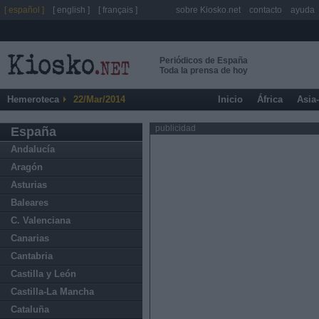
[ español ]
[ english ]
[ français ]
sobre Kiosko.net
contacto
ayuda
Periódicos de España
Toda la prensa de hoy
Hemeroteca
22/Mar/2014
Inicio
África
Asia
publicidad
España
Andalucía
Aragón
Asturias
Baleares
C. Valenciana
Canarias
Cantabria
Castilla y León
Castilla-La Mancha
Cataluña