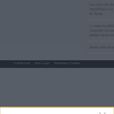
Las cifras del át
inmobiliaria a l
de Ayuso
La empresa públic
comprado dos inm
aunque Ayuso dic
el año"
Ayuso reina en l
© Kiosko.net
Aviso Legal
Privacidad y Cookies