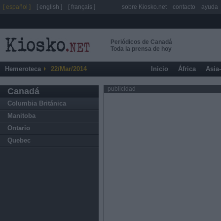
[ español ]
[ english ]
[ français ]
sobre Kiosko.net
contacto
ayuda
Periódicos de Canadá
Toda la prensa de hoy
Hemeroteca
22/Mar/2014
Inicio
África
Asia
publicidad
Canadá
Columbia Británica
Manitoba
Ontario
Quebec