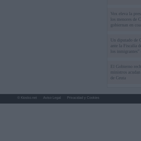
Vox eleva la pres
los menores de C
gobiernan en coa
Un diputado de 
ante la Fiscalía 
los inmigrantes”
El Gobierno rech
ministros acudan 
de Ceuta
© Kiosko.net
Aviso Legal
Privacidad y Cookies