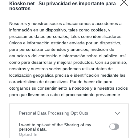
Kiosko.net -
Su privacidad es importante para
nosotros
Nosotros y nuestros socios almacenamos o accedemos a
información en un dispositivo, tales como cookies, y
procesamos datos personales, tales como identificadores
únicos e información estándar enviada por un dispositivo,
para personalizar contenidos y anuncios, medición de
anuncios y del contenido e información sobre el público, así
como para desarrollar y mejorar productos. Con su permiso,
nosotros y nuestros socios podemos utilizar datos de
localización geográfica precisa e identificación mediante las
características de dispositivos. Puede hacer clic para
otorgarnos su consentimiento a nosotros y a nuestros socios
para que llevemos a cabo el procesamiento previamente
descrito. De forma alternativa, puede acceder a información
más detallada y cambiar sus preferencias antes de otorgar o
Personal Data Processing Opt Outs
negar su consentimiento. Tenga en cuenta que algún
procesamiento de sus datos personales puede no requerir
I want to opt-out of the Sharing of my
de su consentimiento, pero usted tiene el derecho de
personal data.
rechazar tal procesamiento. Sus preferencias se aplicarán
Opted In