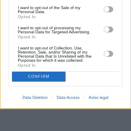
solo a este sitio web. Puede cambiar sus preferencias en
I want to opt-out of the Sale of my
cualquier momento entrando de nuevo en este sitio web o
Personal Data.
visitando nuestra política de privacidad.
Opted In
I want to opt-out of processing my
Personal Data for Targeted Advertising.
Opted In
I want to opt-out of Collection, Use,
Retention, Sale, and/or Sharing of my
Personal Data that Is Unrelated with the
Purposes for which it was collected.
Opted In
CONFIRM
Data Deletion
Data Access
Aviso legal