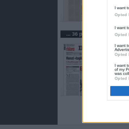
I want t
Opted 
I want t
... 36 periódicos de Italia
Opted 
I want 
Advertis
Opted 
I want t
of my P
was col
Opted 