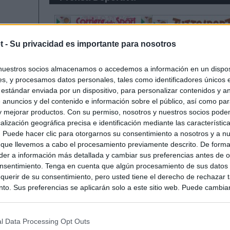
t -
Su privacidad es importante para nosotros
nuestros socios almacenamos o accedemos a información en un disposi
s, y procesamos datos personales, tales como identificadores únicos 
 estándar enviada por un dispositivo, para personalizar contenidos y a
 anuncios y del contenido e información sobre el público, así como pa
 y mejorar productos. Con su permiso, nosotros y nuestros socios podem
alización geográfica precisa e identificación mediante las característic
s. Puede hacer clic para otorgarnos su consentimiento a nosotros y a n
 que llevemos a cabo el procesamiento previamente descrito. De forma 
er a información más detallada y cambiar sus preferencias antes de o
nsentimiento. Tenga en cuenta que algún procesamiento de sus datos
querir de su consentimiento, pero usted tiene el derecho de rechazar t
to. Sus preferencias se aplicarán solo a este sitio web. Puede cambia
s en cualquier momento entrando de nuevo en este sitio web o visitan
privacidad.
l Data Processing Opt Outs