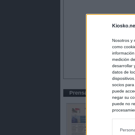
Kiosko.ne
Nosotros y 
como cookie
información
medición de
desarrollar
datos de loc
dispositivo
socios para
puede acced
Prensa Económica
negar su co
puede no re
procesamien
preferencia
política de 
Persona