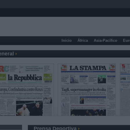
Inicio
África
Asia-Pacífico
Eur
eneral
Prensa Deportiva