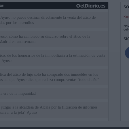
ias
SO
Kio
Ayuso no puede destinar directamente la venta del ático de
as por los incendios
Nav
del
uso: cómo ha cambiado su discurso sobre el ático de la
SÍ
Madrid en una semana
tico: de los honorarios de la inmobiliaria a la estimación de venta
e Ayuso
ica del ático de lujo solo ha comprado dos inmuebles en los
ios aunque Ayuso dice que realiza compraventas "todo el año"
la era de la impunidad
juzgar a la alcaldesa de Alcalá por la filtración de informes
"salvar a la jefa" Ayuso