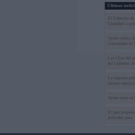
Últimas notic
El Gobierno de 
Chamberí a ayud
Ayuso contra Ay
Comunidad de 
Las cifras del á
del Gobierno d
La empresa públ
últimos ejercic
Ayuso reina en 
El juez propone 
policiales para 