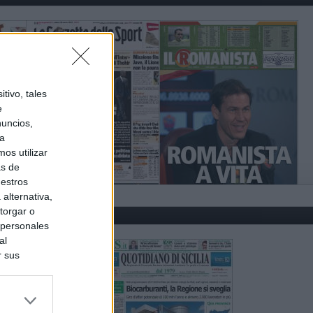
tivo, tales
e
nuncios,
ra
os utilizar
as de
uestros
alternativa,
torgar o
 personales
al
r sus
do nuestra