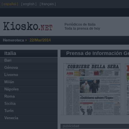
[ español ]
[ english ]
[ français ]
Periódicos de Italia
Toda la prensa de hoy
Hemeroteca
22/Mar/2014
Italia
Prensa de Información G
Bari
Génova
Livorno
Milán
Nápoles
Roma
Sicilia
Turín
Venecia
publicidad