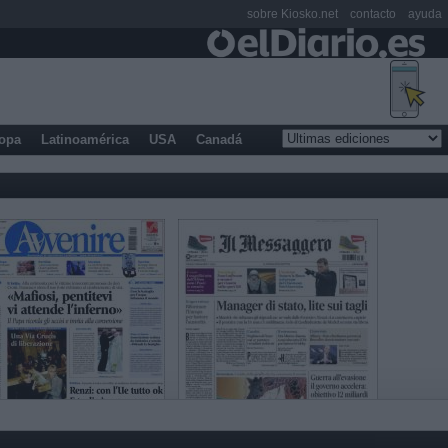
sobre Kiosko.net
contacto
ayuda
opa
Latinoamérica
USA
Canadá