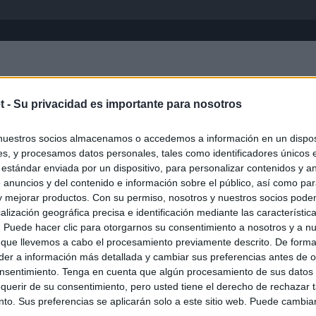
Inicio
África
Asia-Pacífico
Eur
t -
Su privacidad es importante para nosotros
nuestros socios almacenamos o accedemos a información en un disposi
s, y procesamos datos personales, tales como identificadores únicos 
 estándar enviada por un dispositivo, para personalizar contenidos y a
 anuncios y del contenido e información sobre el público, así como pa
 y mejorar productos. Con su permiso, nosotros y nuestros socios podem
alización geográfica precisa e identificación mediante las característic
s. Puede hacer clic para otorgarnos su consentimiento a nosotros y a n
ias
SO
 que llevemos a cabo el procesamiento previamente descrito. De forma 
er a información más detallada y cambiar sus preferencias antes de o
Kio
 la alerta en Ceuta y estrecha la coordinación con Marruecos
nsentimiento. Tenga en cuenta que algún procesamiento de sus datos
adas a cruzar la frontera
Nav
querir de su consentimiento, pero usted tiene el derecho de rechazar t
del
to. Sus preferencias se aplicarán solo a este sitio web. Puede cambia
esión sobre el PP por la acogida de los menores de Ceuta en las
SÍ