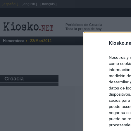
[ español ]
[ english ]
[ français ]
Periódicos de Croacia
Toda la prensa de hoy
Hemeroteca
22/Mar/2014
Kiosko.ne
Nosotros y 
como cookie
información
medición de
Croacia
desarrollar
datos de loc
dispositivo
Últimas notic
socios para
puede acced
España mantiene
negar su co
tras nuevas llam
puede no re
procesamien
Vox eleva la pr