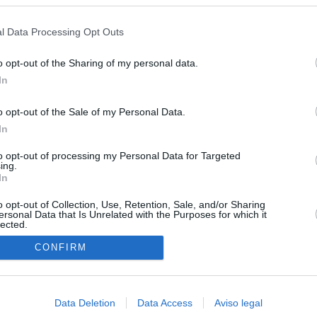
s en cualquier momento entrando de nuevo en este sitio web o visitan
e gobiernan en coalición
privacidad.
l Data Processing Opt Outs
iar a los menores migrantes
o opt-out of the Sharing of my personal data.
rices y ADN: dentro de la oficina que busca a los desaparecidos de
In
euta
o opt-out of the Sale of my Personal Data.
cándalo Púnica y refugio de cargos del PP: así es la empresa
In
pró el ático de Ayuso
to opt-out of processing my Personal Data for Targeted
ompró el Gobierno de Ayuso en Chamberí tampoco puede ser
ing.
al: lo prohíbe la normativa municipal
In
o opt-out of Collection, Use, Retention, Sale, and/or Sharing
ersonal Data that Is Unrelated with the Purposes for which it
lected.
In
CONFIRM
Data Deletion
Data Access
Aviso legal