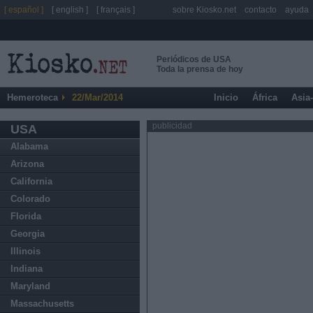
[ español ]
[ english ]
[ français ]
sobre Kiosko.net
contacto
ayuda
Periódicos de USA
Toda la prensa de hoy
Hemeroteca
22/Mar/2014
Inicio
África
Asia
publicidad
USA
Alabama
Arizona
California
Colorado
Florida
Georgia
Illinois
Indiana
Maryland
Massachusetts