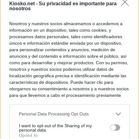
Kiosko.net -
Su privacidad es importante para
nosotros
Nosotros y nuestros socios almacenamos o accedemos a
información en un dispositivo, tales como cookies, y
procesamos datos personales, tales como identificadores
únicos e información estándar enviada por un dispositivo,
para personalizar contenidos y anuncios, medición de
anuncios y del contenido e información sobre el público, así
como para desarrollar y mejorar productos. Con su permiso,
nosotros y nuestros socios podemos utilizar datos de
localización geográfica precisa e identificación mediante las
características de dispositivos. Puede hacer clic para
otorgarnos su consentimiento a nosotros y a nuestros socios
para que llevemos a cabo el procesamiento previamente
descrito. De forma alternativa, puede acceder a información
más detallada y cambiar sus preferencias antes de otorgar o
Personal Data Processing Opt Outs
negar su consentimiento. Tenga en cuenta que algún
procesamiento de sus datos personales puede no requerir
I want to opt-out of the Sharing of my
de su consentimiento, pero usted tiene el derecho de
personal data.
rechazar tal procesamiento. Sus preferencias se aplicarán
Opted In