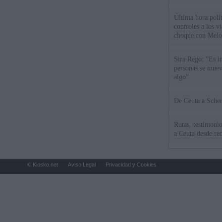
Última hora polít
controles a los vi
choque con Melo
Sira Rego: "Es i
personas se muev
algo"
De Ceu
Rutas, testimonio
a Ceuta desde red
© Kiosko.net
Aviso Legal
Privacidad y Cookies