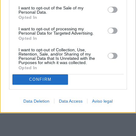
solo a este sitio web. Puede cambiar sus preferencias en
I want to opt-out of the Sale of my
cualquier momento entrando de nuevo en este sitio web o
Personal Data.
visitando nuestra política de privacidad.
Opted In
I want to opt-out of processing my
Personal Data for Targeted Advertising.
Opted In
I want to opt-out of Collection, Use,
Retention, Sale, and/or Sharing of my
Personal Data that Is Unrelated with the
Purposes for which it was collected.
Opted In
CONFIRM
Data Deletion
Data Access
Aviso legal