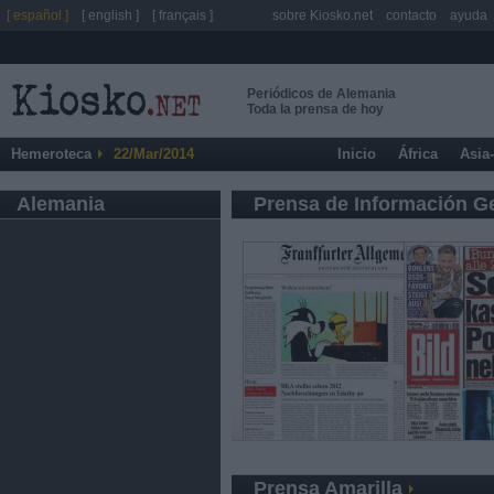
[ español ]
[ english ]
[ français ]
sobre Kiosko.net
contacto
ayuda
Periódicos de Alemania
Toda la prensa de hoy
Hemeroteca
22/Mar/2014
Inicio
África
Asia
Alemania
Prensa de Información G
Prensa Amarilla