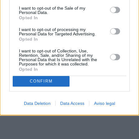
solo a este sitio web. Puede cambiar sus preferencias en
I want to opt-out of the Sale of my
cualquier momento entrando de nuevo en este sitio web o
Personal Data.
visitando nuestra política de privacidad.
Opted In
I want to opt-out of processing my
Personal Data for Targeted Advertising.
Opted In
I want to opt-out of Collection, Use,
Retention, Sale, and/or Sharing of my
Personal Data that Is Unrelated with the
Purposes for which it was collected.
Opted In
CONFIRM
Data Deletion
Data Access
Aviso legal