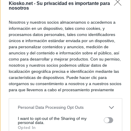
Kiosko.net -
Su privacidad es importante para
nosotros
Nosotros y nuestros socios almacenamos o accedemos a
información en un dispositivo, tales como cookies, y
procesamos datos personales, tales como identificadores
únicos e información estándar enviada por un dispositivo,
para personalizar contenidos y anuncios, medición de
anuncios y del contenido e información sobre el público, así
como para desarrollar y mejorar productos. Con su permiso,
nosotros y nuestros socios podemos utilizar datos de
localización geográfica precisa e identificación mediante las
características de dispositivos. Puede hacer clic para
otorgarnos su consentimiento a nosotros y a nuestros socios
para que llevemos a cabo el procesamiento previamente
descrito. De forma alternativa, puede acceder a información
más detallada y cambiar sus preferencias antes de otorgar o
Personal Data Processing Opt Outs
negar su consentimiento. Tenga en cuenta que algún
procesamiento de sus datos personales puede no requerir
I want to opt-out of the Sharing of my
de su consentimiento, pero usted tiene el derecho de
personal data.
rechazar tal procesamiento. Sus preferencias se aplicarán
Opted In