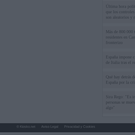
Última hora polít
que los controles
son aleatorios y 
Más de 800.000 t
residentes en Can
fronterizo
España impone co
de Italia tras el
Qué hay detrás d
España por la cri
Sira Rego: "Es i
personas se muev
algo"
© Kiosko.net
Aviso Legal
Privacidad y Cookies