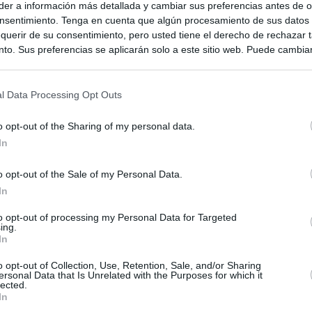
er a información más detallada y cambiar sus preferencias antes de o
nsentimiento. Tenga en cuenta que algún procesamiento de sus datos
querir de su consentimiento, pero usted tiene el derecho de rechazar t
to. Sus preferencias se aplicarán solo a este sitio web. Puede cambia
s en cualquier momento entrando de nuevo en este sitio web o visitan
privacidad.
l Data Processing Opt Outs
o opt-out of the Sharing of my personal data.
In
o opt-out of the Sale of my Personal Data.
In
to opt-out of processing my Personal Data for Targeted
ing.
In
ias
SO
o opt-out of Collection, Use, Retention, Sale, and/or Sharing
Kio
 de Ayuso de las instituciones de la Comunidad de Madrid
ersonal Data that Is Unrelated with the Purposes for which it
lected.
Nav
In
del
Ayuso pone a la venta el inmueble de Gran Vía más caro que