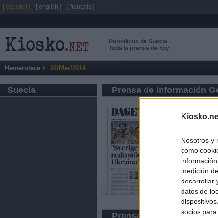
[ español ]
[ english ]
[ français ]
Periódicos de Suecia
Toda la prensa de hoy
Hemeroteca
22/Mar/2014
Suecia
Prensa de Información G
Kiosko.ne
Nosotros y 
como cookie
información
medición de
desarrollar
datos de loc
dispositivo
socios para
Prensa Amarilla