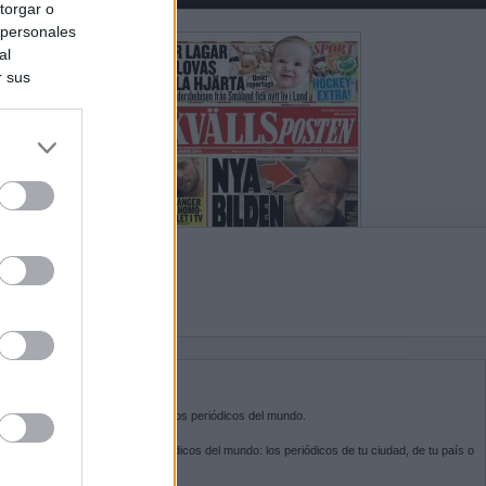
torgar o
 personales
al
r sus
do nuestra
BRE KIOSKO.NET
sko.net
es la puerta de entrada a los periódicos del mundo.
ega por las portadas de los periódicos del mundo: los periódicos de tu ciudad, de tu país o
 otro extremo del mundo.