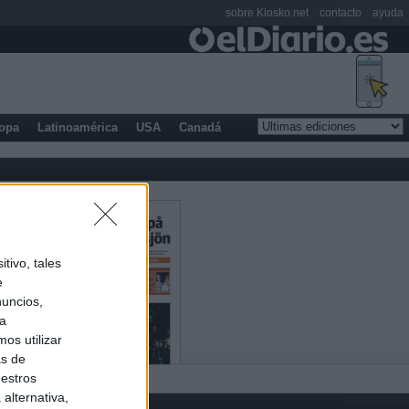
sobre Kiosko.net
contacto
ayuda
opa
Latinoamérica
USA
Canadá
tivo, tales
e
nuncios,
ra
os utilizar
as de
uestros
alternativa,