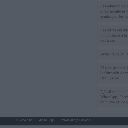
El Gobierno de A
directamente la 
ayudas por los i
Las cifras del át
inmobiliaria a l
de Ayuso
Ayuso reina en l
El juez propone j
la filtración de i
jefa" Ayuso
"¿Cuál es el plan
WhatsApp, Faceb
un nuevo cruce a
15 de agosto
© Kiosko.net
Aviso Legal
Privacidad y Cookies