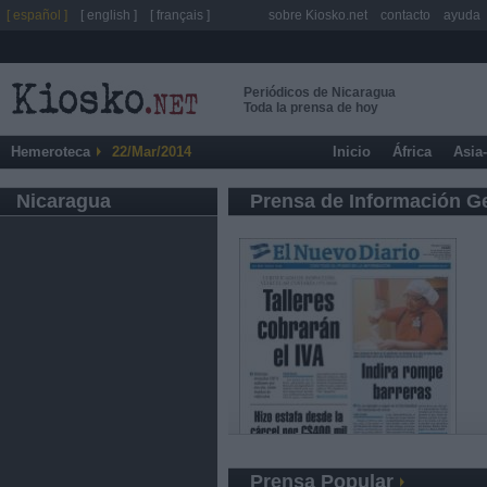
[ español ]
[ english ]
[ français ]
sobre Kiosko.net
contacto
ayuda
Periódicos de Nicaragua
Toda la prensa de hoy
Hemeroteca
22/Mar/2014
Inicio
África
Asia
Nicaragua
Prensa de Información G
Prensa Popular