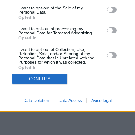
solo a este sitio web. Puede cambiar sus preferencias en
I want to opt-out of the Sale of my
cualquier momento entrando de nuevo en este sitio web o
Personal Data.
visitando nuestra política de privacidad.
Opted In
I want to opt-out of processing my
Personal Data for Targeted Advertising.
Opted In
I want to opt-out of Collection, Use,
Retention, Sale, and/or Sharing of my
Personal Data that Is Unrelated with the
Purposes for which it was collected.
Opted In
CONFIRM
Data Deletion
Data Access
Aviso legal