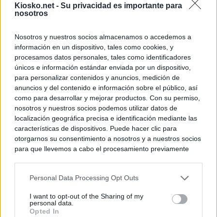
Kiosko.net -
Su privacidad es importante para
nosotros
Nosotros y nuestros socios almacenamos o accedemos a
información en un dispositivo, tales como cookies, y
procesamos datos personales, tales como identificadores
únicos e información estándar enviada por un dispositivo,
para personalizar contenidos y anuncios, medición de
anuncios y del contenido e información sobre el público, así
como para desarrollar y mejorar productos. Con su permiso,
nosotros y nuestros socios podemos utilizar datos de
localización geográfica precisa e identificación mediante las
características de dispositivos. Puede hacer clic para
otorgarnos su consentimiento a nosotros y a nuestros socios
para que llevemos a cabo el procesamiento previamente
descrito. De forma alternativa, puede acceder a información
más detallada y cambiar sus preferencias antes de otorgar o
Personal Data Processing Opt Outs
negar su consentimiento. Tenga en cuenta que algún
procesamiento de sus datos personales puede no requerir
I want to opt-out of the Sharing of my
de su consentimiento, pero usted tiene el derecho de
personal data.
rechazar tal procesamiento. Sus preferencias se aplicarán
Opted In