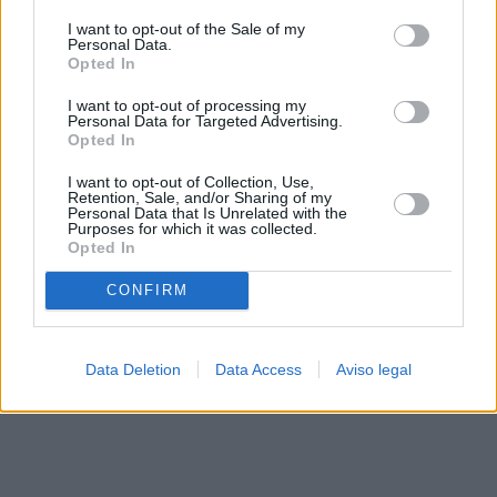
solo a este sitio web. Puede cambiar sus preferencias en
I want to opt-out of the Sale of my
cualquier momento entrando de nuevo en este sitio web o
Personal Data.
visitando nuestra política de privacidad.
Opted In
I want to opt-out of processing my
Personal Data for Targeted Advertising.
Opted In
I want to opt-out of Collection, Use,
Retention, Sale, and/or Sharing of my
Personal Data that Is Unrelated with the
Purposes for which it was collected.
Opted In
CONFIRM
Data Deletion
Data Access
Aviso legal