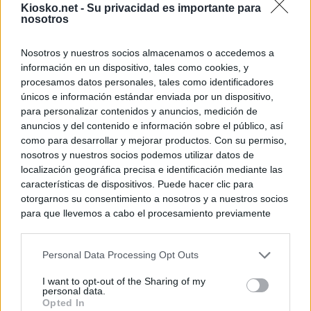
Kiosko.net -
Su privacidad es importante para
nosotros
Nosotros y nuestros socios almacenamos o accedemos a
información en un dispositivo, tales como cookies, y
procesamos datos personales, tales como identificadores
únicos e información estándar enviada por un dispositivo,
para personalizar contenidos y anuncios, medición de
anuncios y del contenido e información sobre el público, así
como para desarrollar y mejorar productos. Con su permiso,
nosotros y nuestros socios podemos utilizar datos de
localización geográfica precisa e identificación mediante las
características de dispositivos. Puede hacer clic para
otorgarnos su consentimiento a nosotros y a nuestros socios
para que llevemos a cabo el procesamiento previamente
descrito. De forma alternativa, puede acceder a información
más detallada y cambiar sus preferencias antes de otorgar o
Personal Data Processing Opt Outs
negar su consentimiento. Tenga en cuenta que algún
procesamiento de sus datos personales puede no requerir
I want to opt-out of the Sharing of my
de su consentimiento, pero usted tiene el derecho de
personal data.
rechazar tal procesamiento. Sus preferencias se aplicarán
Opted In