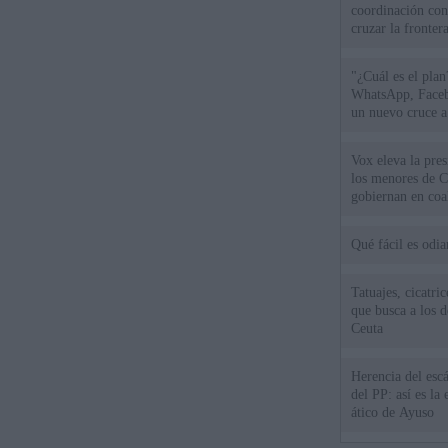
coordinación con
cruzar la fronter
"¿Cuál es el plan
WhatsApp, Faceb
un nuevo cruce a
15 de agosto
Vox eleva la pres
los menores de C
gobiernan en coa
Qué fácil es odi
Tatuajes, cicatri
que busca a los d
Ceuta
Herencia del esc
del PP: así es l
ático de Ayuso