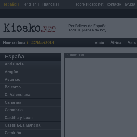
[ español ]
[ english ]
[ français ]
sobre Kiosko.net
contacto
ayuda
Periódicos de España
Toda la prensa de hoy
Hemeroteca
22/Mar/2014
Inicio
África
Asia
publicidad
España
Andalucía
Aragón
Asturias
Baleares
C. Valenciana
Canarias
Cantabria
Castilla y León
Castilla-La Mancha
Cataluña