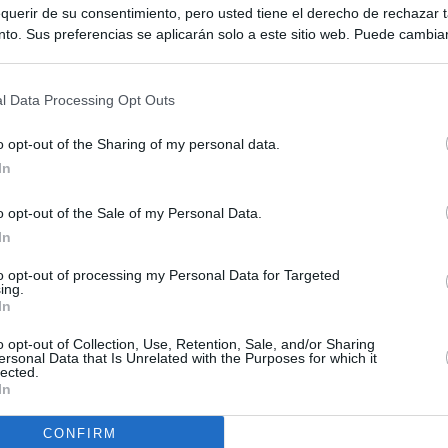
querir de su consentimiento, pero usted tiene el derecho de rechazar t
to. Sus preferencias se aplicarán solo a este sitio web. Puede cambia
s en cualquier momento entrando de nuevo en este sitio web o visitan
privacidad.
l Data Processing Opt Outs
o opt-out of the Sharing of my personal data.
In
o opt-out of the Sale of my Personal Data.
ias
In
SO
to opt-out of processing my Personal Data for Targeted
Kio
Ayuso no puede destinar directamente la venta del ático de
ing.
as por los incendios
In
Nav
del
uso: cómo ha cambiado su discurso sobre el ático de la
o opt-out of Collection, Use, Retention, Sale, and/or Sharing
SÍ
ersonal Data that Is Unrelated with the Purposes for which it
Madrid en una semana
lected.
In
tico: de los honorarios de la inmobiliaria a la estimación de venta
e Ayuso
CONFIRM