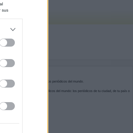
al
r sus
do nuestra
BRE KIOSKO.NET
sko.net
es la puerta de entrada a los periódicos del mundo.
ega por las portadas de los periódicos del mundo: los periódicos de tu ciudad, de tu país o
 otro extremo del mundo.
GUENOS