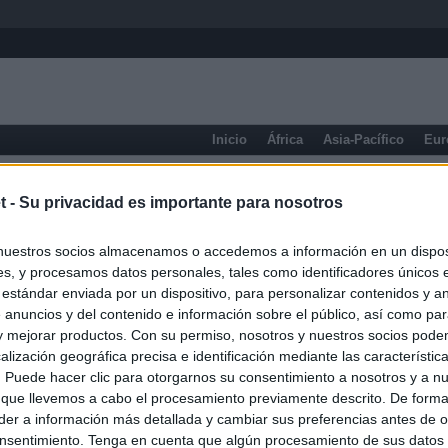
Inicio
África
Asia-Pacífico
Eur
Navarra
t -
Su privacidad es importante para nosotros
nuestros socios almacenamos o accedemos a información en un disposi
s, y procesamos datos personales, tales como identificadores únicos 
 estándar enviada por un dispositivo, para personalizar contenidos y a
 anuncios y del contenido e información sobre el público, así como pa
 y mejorar productos. Con su permiso, nosotros y nuestros socios podem
alización geográfica precisa e identificación mediante las característic
s. Puede hacer clic para otorgarnos su consentimiento a nosotros y a n
 que llevemos a cabo el procesamiento previamente descrito. De forma 
er a información más detallada y cambiar sus preferencias antes de o
nsentimiento. Tenga en cuenta que algún procesamiento de sus datos