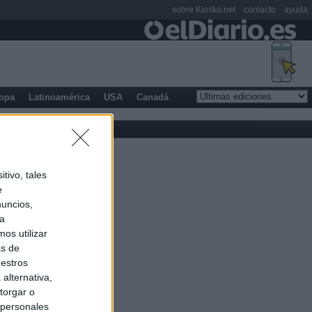
sobre Kiosko.net
contacto
ayuda
opa
Latinoamérica
USA
Canadá
tivo, tales
e
nuncios,
ra
os utilizar
as de
uestros
alternativa,
torgar o
 personales