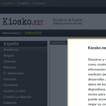
[ español ]
[ english ]
[ français ]
Periódicos de España
Toda la prensa de hoy
Hemeroteca
18/Mar/2010
publicidad
España
Kiosko.ne
Andalucía
Aragón
Nosotros y 
Asturias
como cookie
Baleares
información
C. Valenciana
medición de
Canarias
desarrollar
datos de loc
Cantabria
dispositivo
Castilla y León
socios para
Castilla-La Mancha
puede acced
Cataluña
negar su co