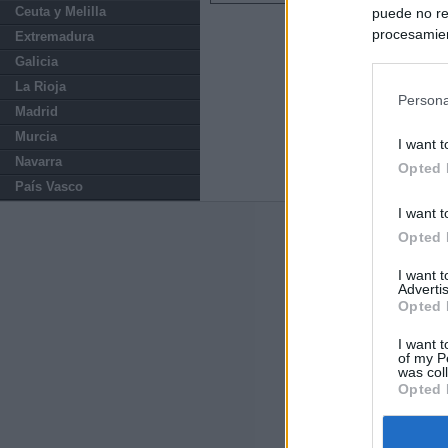
Ceuta y Melilla
puede no re
procesamien
Extremadura
preferencia
Galicia
política de 
La Rioja
Persona
Madrid
Murcia
I want t
Navarra
Opted 
País Vasco
I want t
Últimas notic
Opted 
I want 
España impone co
Advertis
Meloni a quitar
Opted 
Italia rechaza 
I want t
of my P
España hasta el
was col
Opted 
La Fiscalía act
asignados por la