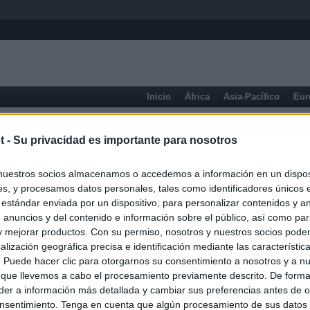
Inicio
África
Asia-Pacífico
Eur
Ceuta y Melilla
t -
Su privacidad es importante para nosotros
nuestros socios almacenamos o accedemos a información en un disposi
s, y procesamos datos personales, tales como identificadores únicos 
 estándar enviada por un dispositivo, para personalizar contenidos y a
 anuncios y del contenido e información sobre el público, así como pa
 y mejorar productos. Con su permiso, nosotros y nuestros socios podem
alización geográfica precisa e identificación mediante las característic
s. Puede hacer clic para otorgarnos su consentimiento a nosotros y a n
 que llevemos a cabo el procesamiento previamente descrito. De forma 
er a información más detallada y cambiar sus preferencias antes de o
nsentimiento. Tenga en cuenta que algún procesamiento de sus datos