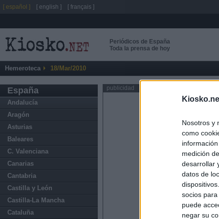
[ español ]
[ english ]
[ français ]
Periódicos de España
Toda la prensa de hoy
Hemeroteca
18/Mar/2010
publicidad
España
Kiosko.ne
Andalucía
Aragón
Nosotros y 
Asturias
como cookie
Baleares
información
C. Valenciana
medición de
Canarias
desarrollar
datos de loc
Cantabria
dispositivo
Castilla y León
socios para
Castilla-La Mancha
puede acced
Cataluña
negar su co