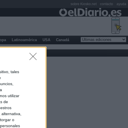
sobre Kiosko.net
contacto
ayuda
opa
Latinoamérica
USA
Canadá
tivo, tales
e
nuncios,
ra
os utilizar
as de
uestros
alternativa,
torgar o
 personales