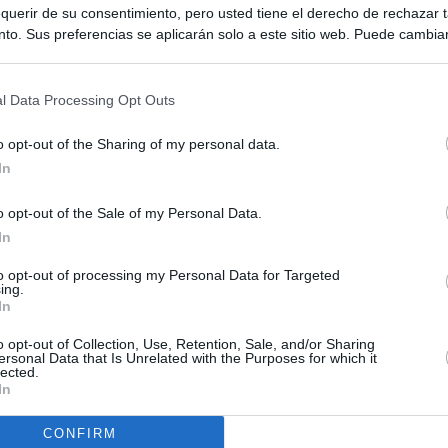
querir de su consentimiento, pero usted tiene el derecho de rechazar t
to. Sus preferencias se aplicarán solo a este sitio web. Puede cambia
s en cualquier momento entrando de nuevo en este sitio web o visitan
privacidad.
l Data Processing Opt Outs
o opt-out of the Sharing of my personal data.
In
o opt-out of the Sale of my Personal Data.
ias
In
SO
to opt-out of processing my Personal Data for Targeted
Kio
ntroles a los viajeros procedentes de Italia tras el rechazo de
ing.
los
In
Nav
del
el ultimátum del Gobierno y mantiene los controles a viajeros de
o opt-out of Collection, Use, Retention, Sale, and/or Sharing
SÍ
ersonal Data that Is Unrelated with the Purposes for which it
 15 de agosto: "No aceptamos imposiciones"
lected.
In
uará contra las comunidades que no acojan a los menores
 crisis de Ceuta
CONFIRM