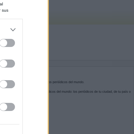
al
r sus
do nuestra
BRE KIOSKO.NET
sko.net
es la puerta de entrada a los periódicos del mundo.
ega por las portadas de los periódicos del mundo: los periódicos de tu ciudad, de tu país o
 otro extremo del mundo.
GUENOS