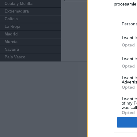
Ceuta y Melilla
procesamien
preferencia
Extremadura
política de 
Galicia
Persona
La Rioja
Madrid
I want t
Murcia
Opted 
Navarra
País Vasco
I want t
Opted 
Últimas notic
I want 
Advertis
España impone co
Opted 
Meloni a quitar
I want t
of my P
Qué hay detrás 
was col
Opted 
Última hora polí
tras pasar los c