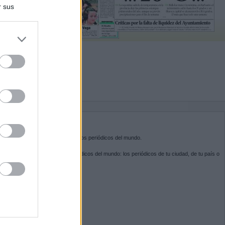
r sus
do nuestra
BRE KIOSKO.NET
sko.net
es la puerta de entrada a los periódicos del mundo.
ega por las portadas de los periódicos del mundo: los periódicos de tu ciudad, de tu país o
 otro extremo del mundo.
GUENOS