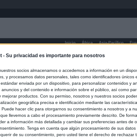
Inicio
África
Asia-Pacífico
Eur
t -
Su privacidad es importante para nosotros
Aragón
Huesca
Teruel
Zaragoza
nuestros socios almacenamos o accedemos a información en un disposi
s, y procesamos datos personales, tales como identificadores únicos 
 estándar enviada por un dispositivo, para personalizar contenidos y a
 anuncios y del contenido e información sobre el público, así como pa
 y mejorar productos. Con su permiso, nosotros y nuestros socios podem
alización geográfica precisa e identificación mediante las característic
s. Puede hacer clic para otorgarnos su consentimiento a nosotros y a n
 que llevemos a cabo el procesamiento previamente descrito. De forma 
er a información más detallada y cambiar sus preferencias antes de o
nsentimiento. Tenga en cuenta que algún procesamiento de sus datos
querir de su consentimiento, pero usted tiene el derecho de rechazar t