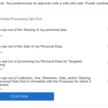
to. Sus preferencias se aplicarán solo a este sitio web. Puede cambia
s en cualquier momento entrando de nuevo en este sitio web o visitan
privacidad.
l Data Processing Opt Outs
o opt-out of the Sharing of my personal data.
In
o opt-out of the Sale of my Personal Data.
In
ias
SO
to opt-out of processing my Personal Data for Targeted
ing.
Kio
ntroles a los viajeros procedentes de Italia tras el rechazo de
In
los
Nav
del
o opt-out of Collection, Use, Retention, Sale, and/or Sharing
ersonal Data that Is Unrelated with the Purposes for which it
de la embestida de Meloni contra España por la crisis de Ceuta
lected.
SÍ
In
tica, en directo | Los primeros viajeros que llegan desde Italia
CONFIRM
ontroles: “Es ridículo que suceda esto”