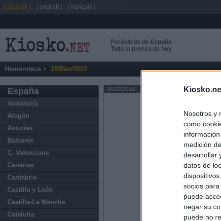
[ español ]
[ english ]
[ français ]
Periódicos de España
Toda la prensa de hoy
Hemeroteca
18/Mar/2010
Kiosko.ne
publicidad
España
Andalucía
Nosotros y 
Aragón
como cookie
Asturias
información
Baleares
medición de
C. Valenciana
desarrollar
datos de loc
Canarias
dispositivo
Cantabria
socios para
Castilla y León
puede acced
Castilla-La Mancha
negar su co
Cataluña
puede no re