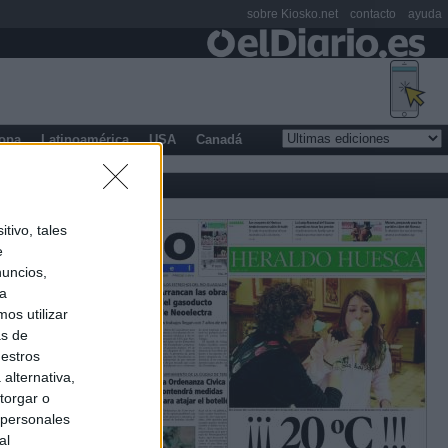
sobre Kiosko.net
contacto
ayuda
opa
Latinoamérica
USA
Canadá
tivo, tales
e
nuncios,
ra
os utilizar
as de
uestros
alternativa,
torgar o
 personales
al