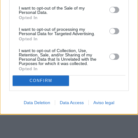
solo a este sitio web. Puede cambiar sus preferencias en
I want to opt-out of the Sale of my
cualquier momento entrando de nuevo en este sitio web o
Personal Data.
visitando nuestra política de privacidad.
Opted In
I want to opt-out of processing my
Personal Data for Targeted Advertising.
Opted In
I want to opt-out of Collection, Use,
Retention, Sale, and/or Sharing of my
Personal Data that Is Unrelated with the
Purposes for which it was collected.
Opted In
CONFIRM
Data Deletion
Data Access
Aviso legal