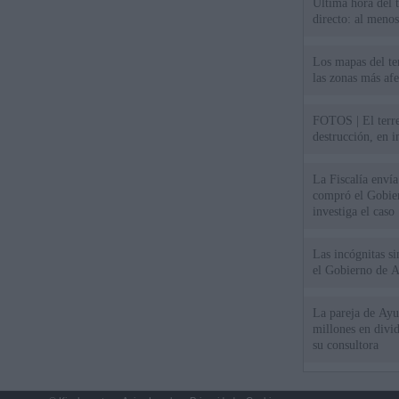
Última hora del 
directo: al meno
Los mapas del te
las zonas más af
FOTOS | El terr
destrucción, en 
La Fiscalía envía
compró el Gobie
investiga el caso
Las incógnitas s
el Gobierno de 
La pareja de Ayu
millones en divi
su consultora