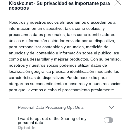
Kiosko.net -
Su privacidad es importante para
nosotros
Nosotros y nuestros socios almacenamos o accedemos a
información en un dispositivo, tales como cookies, y
procesamos datos personales, tales como identificadores
únicos e información estándar enviada por un dispositivo,
para personalizar contenidos y anuncios, medición de
anuncios y del contenido e información sobre el público, así
como para desarrollar y mejorar productos. Con su permiso,
nosotros y nuestros socios podemos utilizar datos de
localización geográfica precisa e identificación mediante las
características de dispositivos. Puede hacer clic para
otorgarnos su consentimiento a nosotros y a nuestros socios
para que llevemos a cabo el procesamiento previamente
descrito. De forma alternativa, puede acceder a información
más detallada y cambiar sus preferencias antes de otorgar o
Personal Data Processing Opt Outs
negar su consentimiento. Tenga en cuenta que algún
procesamiento de sus datos personales puede no requerir
I want to opt-out of the Sharing of my
de su consentimiento, pero usted tiene el derecho de
personal data.
rechazar tal procesamiento. Sus preferencias se aplicarán
Opted In