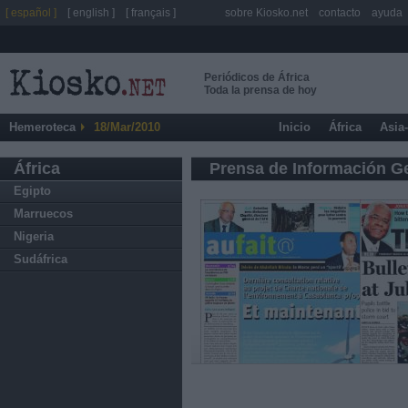
[ español ]
[ english ]
[ français ]
sobre Kiosko.net
contacto
ayuda
Periódicos de África
Toda la prensa de hoy
Hemeroteca
18/Mar/2010
Inicio
África
Asia
África
Prensa de Información G
Egipto
Marruecos
Nigeria
Sudáfrica