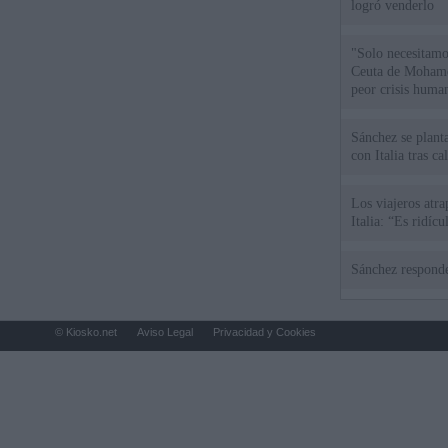
logró venderlo
"Solo necesitamo
Ceuta de Mohamed
peor crisis huma
Sánchez se plant
con Italia tras c
Los viajeros atra
Italia: “Es ridíc
Sánchez responde
© Kiosko.net
Aviso Legal
Privacidad y Cookies