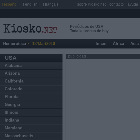
[ español ]
[ english ]
[ français ]
sobre Kiosko.net
contacto
ayuda
Periódicos de USA
Toda la prensa de hoy
Hemeroteca
18/Mar/2010
Inicio
África
Asia
publicidad
USA
Alabama
Arizona
California
Colorado
Florida
Georgia
Illinois
Indiana
Maryland
Massachusetts