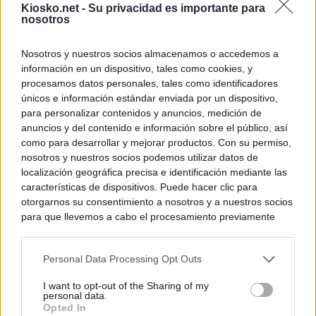
Kiosko.net -
Su privacidad es importante para
nosotros
Nosotros y nuestros socios almacenamos o accedemos a
información en un dispositivo, tales como cookies, y
procesamos datos personales, tales como identificadores
únicos e información estándar enviada por un dispositivo,
para personalizar contenidos y anuncios, medición de
anuncios y del contenido e información sobre el público, así
como para desarrollar y mejorar productos. Con su permiso,
nosotros y nuestros socios podemos utilizar datos de
localización geográfica precisa e identificación mediante las
características de dispositivos. Puede hacer clic para
otorgarnos su consentimiento a nosotros y a nuestros socios
para que llevemos a cabo el procesamiento previamente
descrito. De forma alternativa, puede acceder a información
más detallada y cambiar sus preferencias antes de otorgar o
Personal Data Processing Opt Outs
negar su consentimiento. Tenga en cuenta que algún
procesamiento de sus datos personales puede no requerir
I want to opt-out of the Sharing of my
de su consentimiento, pero usted tiene el derecho de
personal data.
rechazar tal procesamiento. Sus preferencias se aplicarán
Opted In