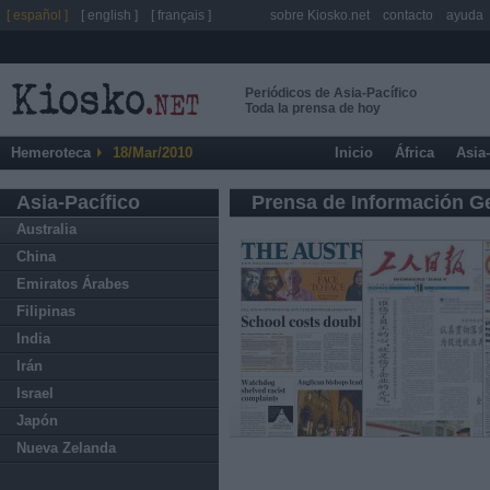
[ español ]
[ english ]
[ français ]
sobre Kiosko.net
contacto
ayuda
Periódicos de Asia-Pacífico
Toda la prensa de hoy
Hemeroteca
18/Mar/2010
Inicio
África
Asia
Asia-Pacífico
Prensa de Información G
Australia
China
Emiratos Árabes
Filipinas
India
Irán
Israel
Japón
Nueva Zelanda