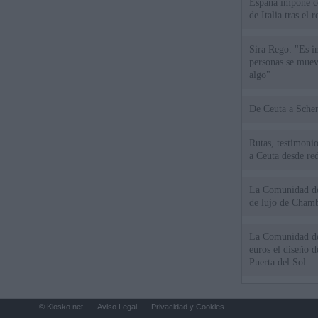
España impone co
de Italia tras el
Sira Rego: "Es i
personas se muev
algo"
De Ceu
Rutas, testimonio
a Ceuta desde red
La Comunidad de 
de lujo de Chamb
La Comunidad de
euros el diseño d
Puerta del Sol
© Kiosko.net
Aviso Legal
Privacidad y Cookies