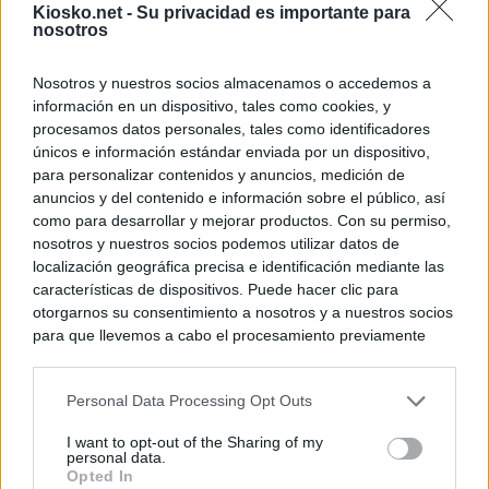
Kiosko.net -
Su privacidad es importante para
nosotros
Nosotros y nuestros socios almacenamos o accedemos a
información en un dispositivo, tales como cookies, y
procesamos datos personales, tales como identificadores
únicos e información estándar enviada por un dispositivo,
para personalizar contenidos y anuncios, medición de
anuncios y del contenido e información sobre el público, así
como para desarrollar y mejorar productos. Con su permiso,
nosotros y nuestros socios podemos utilizar datos de
localización geográfica precisa e identificación mediante las
características de dispositivos. Puede hacer clic para
otorgarnos su consentimiento a nosotros y a nuestros socios
para que llevemos a cabo el procesamiento previamente
descrito. De forma alternativa, puede acceder a información
más detallada y cambiar sus preferencias antes de otorgar o
Personal Data Processing Opt Outs
negar su consentimiento. Tenga en cuenta que algún
procesamiento de sus datos personales puede no requerir
I want to opt-out of the Sharing of my
de su consentimiento, pero usted tiene el derecho de
personal data.
rechazar tal procesamiento. Sus preferencias se aplicarán
Opted In