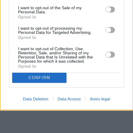
solo a este sitio web. Puede cambiar sus preferencias en
I want to opt-out of the Sale of my
cualquier momento entrando de nuevo en este sitio web o
Personal Data.
visitando nuestra política de privacidad.
Opted In
I want to opt-out of processing my
Personal Data for Targeted Advertising.
Opted In
I want to opt-out of Collection, Use,
Retention, Sale, and/or Sharing of my
Personal Data that Is Unrelated with the
Purposes for which it was collected.
Opted In
CONFIRM
Data Deletion
Data Access
Aviso legal