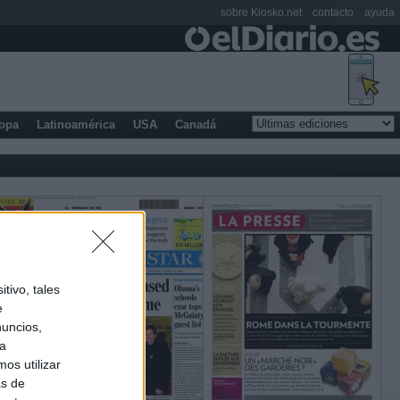
sobre Kiosko.net
contacto
ayuda
opa
Latinoamérica
USA
Canadá
tivo, tales
e
nuncios,
ra
os utilizar
as de