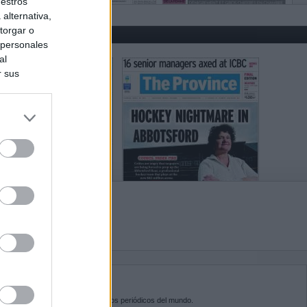
uestros
alternativa,
torgar o
 personales
al
r sus
do nuestra
BRE KIOSKO.NET
sko.net
es la puerta de entrada a los periódicos del mundo.