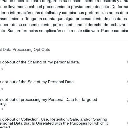
s. Puede hacer clic para otorgarnos su consentimiento a nosotros y a n
 que llevemos a cabo el procesamiento previamente descrito. De forma 
er a información más detallada y cambiar sus preferencias antes de o
dá
nsentimiento. Tenga en cuenta que algún procesamiento de sus datos
querir de su consentimiento, pero usted tiene el derecho de rechazar t
to. Sus preferencias se aplicarán solo a este sitio web. Puede cambia
s en cualquier momento entrando de nuevo en este sitio web o visitan
privacidad.
l Data Processing Opt Outs
o opt-out of the Sharing of my personal data.
In
o opt-out of the Sale of my Personal Data.
In
to opt-out of processing my Personal Data for Targeted
ing.
In
ias
SO
o opt-out of Collection, Use, Retention, Sale, and/or Sharing
ersonal Data that Is Unrelated with the Purposes for which it
Kio
 que Ayuso señaló por la compra del ático: "Lo que no se dice es
lected.