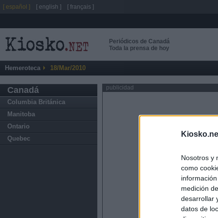
[ español ]
[ english ]
[ français ]
Periódicos de Canadá
Toda la prensa de hoy
Hemeroteca
18/Mar/2010
publicidad
Canadá
Columbia Británica
Manitoba
Ontario
Kiosko.ne
Quebec
Nosotros y 
como cookie
información
medición de
desarrollar
datos de loc