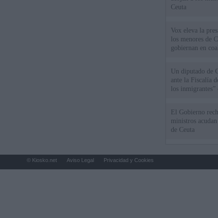
Ceuta
Vox eleva la pres
los menores de C
gobiernan en coa
Un diputado de 
ante la Fiscalía 
los inmigrantes”
El Gobierno rech
ministros acudan 
de Ceuta
© Kiosko.net
Aviso Legal
Privacidad y Cookies