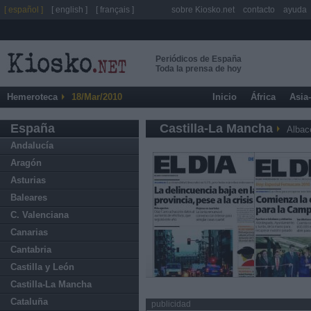
[ español ]
[ english ]
[ français ]
sobre Kiosko.net
contacto
ayuda
Periódicos de España
Toda la prensa de hoy
Hemeroteca
18/Mar/2010
Inicio
África
Asia
España
Castilla-La Mancha
Albac
Andalucía
Aragón
Asturias
Baleares
C. Valenciana
Canarias
Cantabria
Castilla y León
Castilla-La Mancha
Cataluña
publicidad