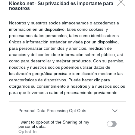
Kiosko.net -
Su privacidad es importante para
nosotros
Nosotros y nuestros socios almacenamos o accedemos a
información en un dispositivo, tales como cookies, y
procesamos datos personales, tales como identificadores
únicos e información estándar enviada por un dispositivo,
para personalizar contenidos y anuncios, medición de
anuncios y del contenido e información sobre el público, así
como para desarrollar y mejorar productos. Con su permiso,
nosotros y nuestros socios podemos utilizar datos de
localización geográfica precisa e identificación mediante las
características de dispositivos. Puede hacer clic para
otorgarnos su consentimiento a nosotros y a nuestros socios
para que llevemos a cabo el procesamiento previamente
descrito. De forma alternativa, puede acceder a información
más detallada y cambiar sus preferencias antes de otorgar o
Personal Data Processing Opt Outs
negar su consentimiento. Tenga en cuenta que algún
procesamiento de sus datos personales puede no requerir
I want to opt-out of the Sharing of my
de su consentimiento, pero usted tiene el derecho de
personal data.
rechazar tal procesamiento. Sus preferencias se aplicarán
Opted In