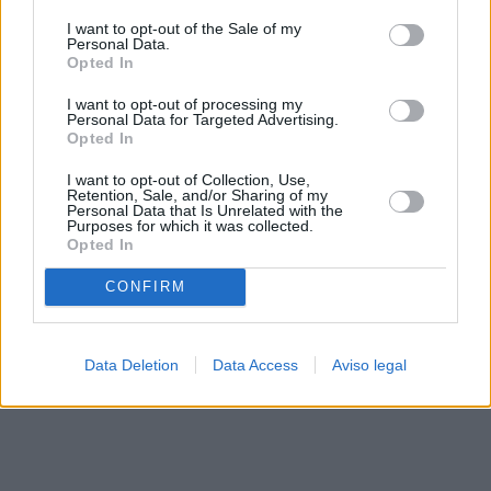
solo a este sitio web. Puede cambiar sus preferencias en
I want to opt-out of the Sale of my
cualquier momento entrando de nuevo en este sitio web o
Personal Data.
visitando nuestra política de privacidad.
Opted In
I want to opt-out of processing my
Personal Data for Targeted Advertising.
Opted In
I want to opt-out of Collection, Use,
Retention, Sale, and/or Sharing of my
Personal Data that Is Unrelated with the
Purposes for which it was collected.
Opted In
CONFIRM
Data Deletion
Data Access
Aviso legal