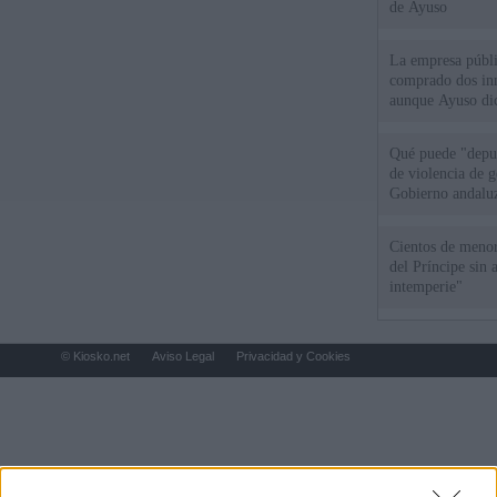
de Ayuso
La empresa públic
comprado dos inm
aunque Ayuso dic
el año"
Qué puede "depur
de violencia de g
Gobierno andalu
Cientos de menor
del Príncipe sin
intemperie"
© Kiosko.net
Aviso Legal
Privacidad y Cookies