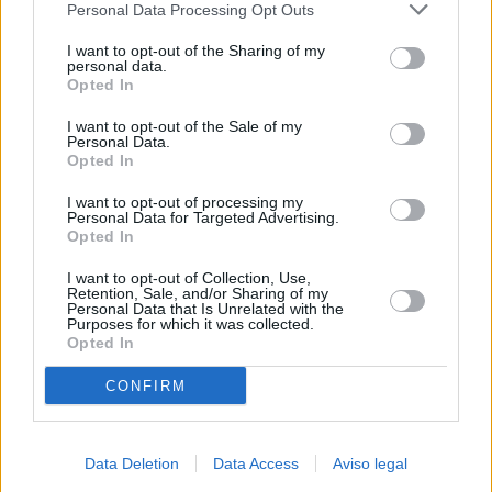
Personal Data Processing Opt Outs
negar su consentimiento. Tenga en cuenta que algún
procesamiento de sus datos personales puede no requerir
I want to opt-out of the Sharing of my
de su consentimiento, pero usted tiene el derecho de
personal data.
rechazar tal procesamiento. Sus preferencias se aplicarán
Opted In
solo a este sitio web. Puede cambiar sus preferencias en
I want to opt-out of the Sale of my
cualquier momento entrando de nuevo en este sitio web o
Personal Data.
visitando nuestra política de privacidad.
Opted In
I want to opt-out of processing my
Personal Data for Targeted Advertising.
Opted In
I want to opt-out of Collection, Use,
Retention, Sale, and/or Sharing of my
Personal Data that Is Unrelated with the
Purposes for which it was collected.
Opted In
CONFIRM
Data Deletion
Data Access
Aviso legal