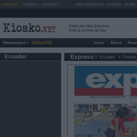
[ español ]
[ english ]
[ français ]
sobre Kiosko.net
contacto
ayuda
Todos los días Expreso
Toda la prensa de hoy
Hemeroteca
1/May/2022
Inicio
África
Asia
Ecuador
Expreso
Ecuador
Prensa 