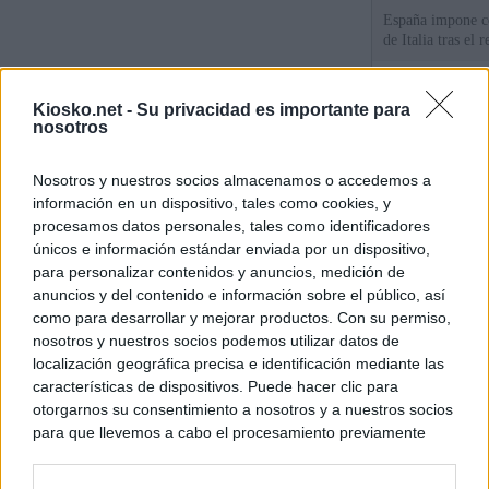
España impone co
de Italia tras el
Qué hay detrás d
Kiosko.net -
Su privacidad es importante para
España por la cri
nosotros
Sira Rego: "Es i
Nosotros y nuestros socios almacenamos o accedemos a
personas se muev
información en un dispositivo, tales como cookies, y
algo"
procesamos datos personales, tales como identificadores
únicos e información estándar enviada por un dispositivo,
para personalizar contenidos y anuncios, medición de
© Kiosko.net
Aviso Legal
Privacidad y Cookies
anuncios y del contenido e información sobre el público, así
como para desarrollar y mejorar productos. Con su permiso,
nosotros y nuestros socios podemos utilizar datos de
localización geográfica precisa e identificación mediante las
características de dispositivos. Puede hacer clic para
otorgarnos su consentimiento a nosotros y a nuestros socios
para que llevemos a cabo el procesamiento previamente
descrito. De forma alternativa, puede acceder a información
más detallada y cambiar sus preferencias antes de otorgar o