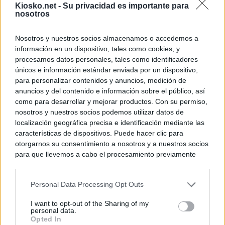
Kiosko.net -
Su privacidad es importante para
nosotros
Nosotros y nuestros socios almacenamos o accedemos a
información en un dispositivo, tales como cookies, y
procesamos datos personales, tales como identificadores
únicos e información estándar enviada por un dispositivo,
para personalizar contenidos y anuncios, medición de
anuncios y del contenido e información sobre el público, así
como para desarrollar y mejorar productos. Con su permiso,
nosotros y nuestros socios podemos utilizar datos de
localización geográfica precisa e identificación mediante las
características de dispositivos. Puede hacer clic para
otorgarnos su consentimiento a nosotros y a nuestros socios
para que llevemos a cabo el procesamiento previamente
descrito. De forma alternativa, puede acceder a información
más detallada y cambiar sus preferencias antes de otorgar o
Personal Data Processing Opt Outs
negar su consentimiento. Tenga en cuenta que algún
procesamiento de sus datos personales puede no requerir
I want to opt-out of the Sharing of my
de su consentimiento, pero usted tiene el derecho de
personal data.
rechazar tal procesamiento. Sus preferencias se aplicarán
Opted In