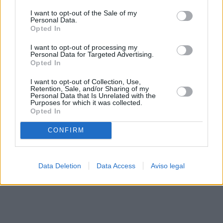
solo a este sitio web. Puede cambiar sus preferencias en
I want to opt-out of the Sale of my
cualquier momento entrando de nuevo en este sitio web o
Personal Data.
visitando nuestra política de privacidad.
Opted In
I want to opt-out of processing my
Personal Data for Targeted Advertising.
Opted In
I want to opt-out of Collection, Use,
Retention, Sale, and/or Sharing of my
Personal Data that Is Unrelated with the
Purposes for which it was collected.
Opted In
CONFIRM
Data Deletion
Data Access
Aviso legal