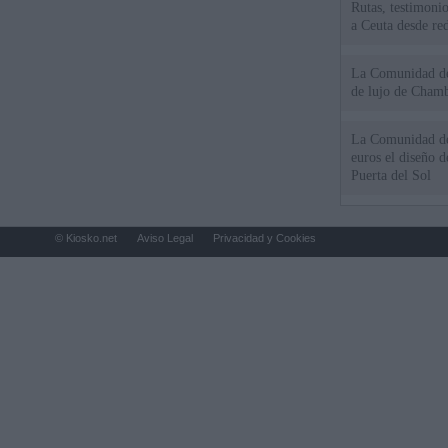
Rutas, testimonio
a Ceuta desde red
La Comunidad de 
de lujo de Chamb
La Comunidad de
euros el diseño d
Puerta del Sol
© Kiosko.net
Aviso Legal
Privacidad y Cookies