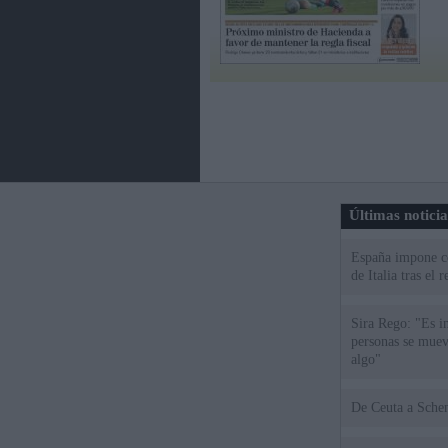
Últimas notici
España impone co
de Italia tras el
Sira Rego: "Es i
personas se muev
algo"
De Ceu