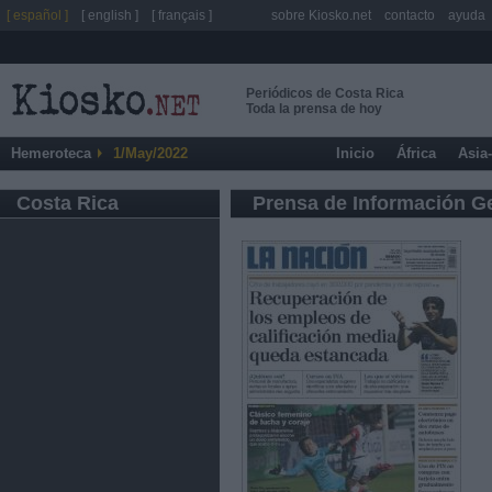
[ español ]
[ english ]
[ français ]
sobre Kiosko.net
contacto
ayuda
Periódicos de Costa Rica
Toda la prensa de hoy
Hemeroteca
1/May/2022
Inicio
África
Asia
Costa Rica
Prensa de Información G