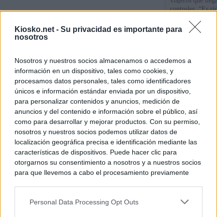
viajeros que llega
controles: “Es ri
Kiosko.net -
Su privacidad es importante para
Sira Rego: "Es i
nosotros
personas se muev
algo"
Nosotros y nuestros socios almacenamos o accedemos a
información en un dispositivo, tales como cookies, y
De Ceu
procesamos datos personales, tales como identificadores
únicos e información estándar enviada por un dispositivo,
para personalizar contenidos y anuncios, medición de
© Kiosko.net
Aviso Legal
Privacidad y Cookies
anuncios y del contenido e información sobre el público, así
como para desarrollar y mejorar productos. Con su permiso,
nosotros y nuestros socios podemos utilizar datos de
localización geográfica precisa e identificación mediante las
características de dispositivos. Puede hacer clic para
otorgarnos su consentimiento a nosotros y a nuestros socios
para que llevemos a cabo el procesamiento previamente
descrito. De forma alternativa, puede acceder a información
más detallada y cambiar sus preferencias antes de otorgar o
Personal Data Processing Opt Outs
negar su consentimiento. Tenga en cuenta que algún
procesamiento de sus datos personales puede no requerir