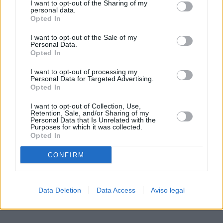
I want to opt-out of the Sharing of my
de su consentimiento, pero usted tiene el derecho de
personal data.
rechazar tal procesamiento. Sus preferencias se aplicarán
Opted In
solo a este sitio web. Puede cambiar sus preferencias en
I want to opt-out of the Sale of my
cualquier momento entrando de nuevo en este sitio web o
Personal Data.
visitando nuestra política de privacidad.
Opted In
I want to opt-out of processing my
Personal Data for Targeted Advertising.
Opted In
I want to opt-out of Collection, Use,
Retention, Sale, and/or Sharing of my
Personal Data that Is Unrelated with the
Purposes for which it was collected.
Opted In
CONFIRM
Data Deletion
Data Access
Aviso legal