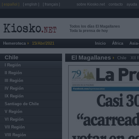
[ español ]
[ english ]
[ français ]
sobre Kiosko.net
contacto
ayuda
Todos los días El Magallanes
Toda la prensa de hoy
Hemeroteca
15/Abr/2021
Inicio
África
Asia
Chile
El Magallanes
Chile
XII 
I Región
II Región
III Región
IV Región
IX Región
Santiago de Chile
V Región
VI Región
VII Región
VIII Región