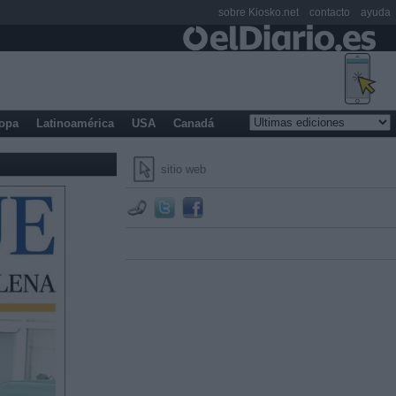
sobre Kiosko.net
contacto
ayuda
opa
Latinoamérica
USA
Canadá
sitio web