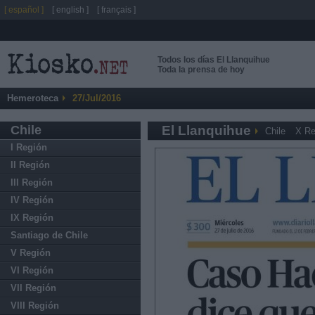
[ español ]
[ english ]
[ français ]
Todos los días El Llanquihue
Toda la prensa de hoy
Hemeroteca
27/Jul/2016
Chile
El Llanquihue
Chile
X Re
I Región
II Región
III Región
IV Región
IX Región
Santiago de Chile
V Región
VI Región
VII Región
VIII Región