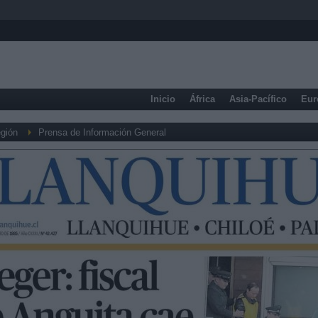
Inicio
África
Asia-Pacífico
Eur
gión
Prensa de Información General