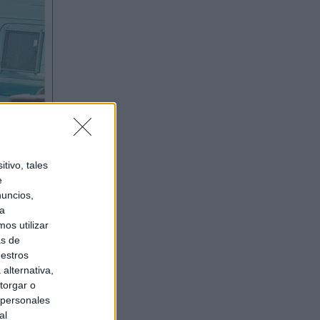
tivo, tales
e
nuncios,
ra
os utilizar
as de
uestros
alternativa,
torgar o
 personales
al