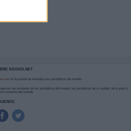
BRE KIOSKO.NET
sko.net
es la puerta de entrada a los periódicos del mundo.
ega por las portadas de los periódicos del mundo: los periódicos de tu ciudad, de tu país o
 otro extremo del mundo.
GUENOS