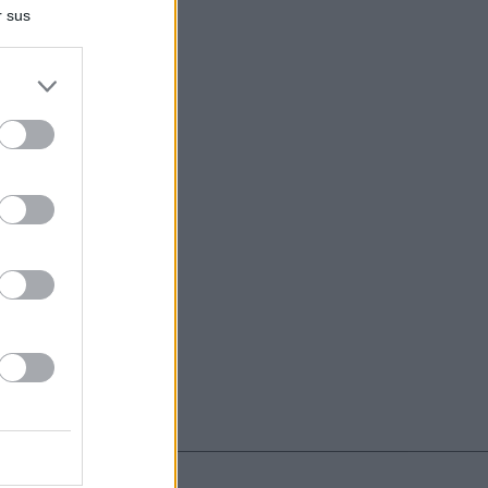
r sus
do nuestra