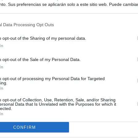
to. Sus preferencias se aplicarán solo a este sitio web. Puede cambia
s en cualquier momento entrando de nuevo en este sitio web o visitan
privacidad.
l Data Processing Opt Outs
o opt-out of the Sharing of my personal data.
In
o opt-out of the Sale of my Personal Data.
In
to opt-out of processing my Personal Data for Targeted
ing.
In
o opt-out of Collection, Use, Retention, Sale, and/or Sharing
ersonal Data that Is Unrelated with the Purposes for which it
lected.
In
CONFIRM