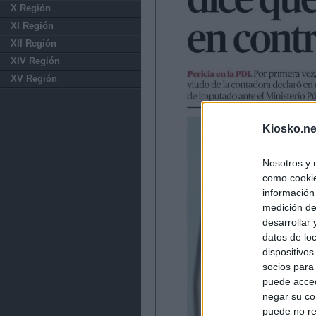
X Región
XI Región
XII Región
XIV Región
XV Región
Kiosko.ne
Nosotros y 
como cookie
información
medición de
desarrollar
datos de loc
dispositivo
socios para
puede acced
negar su co
puede no re