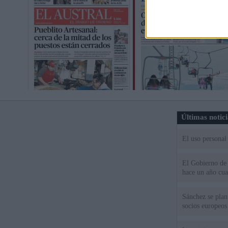
Últimas notic
El uso personal
El Gobierno de 
hace un año cu
Sánchez se plant
socios europeos