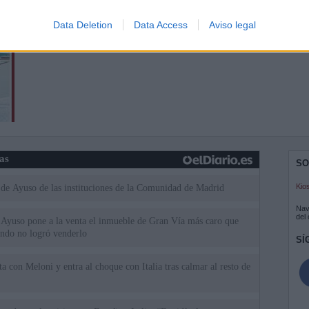
Data Deletion
Data Access
Aviso legal
ias
SO
Kio
 de Ayuso de las instituciones de la Comunidad de Madrid
Nav
del
Ayuso pone a la venta el inmueble de Gran Vía más caro que
ando no logró venderlo
SÍ
a con Meloni y entra al choque con Italia tras calmar al resto de