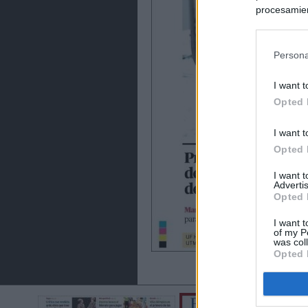
procesamien
preferencia
política de 
Persona
I want t
Opted 
I want t
Opted 
I want 
Advertis
Opted 
I want t
of my P
was col
Opted 