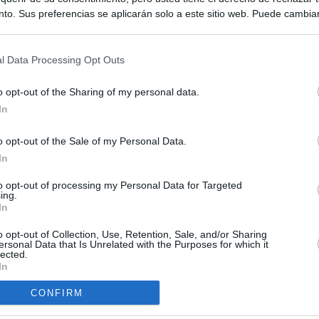
to. Sus preferencias se aplicarán solo a este sitio web. Puede cambia
s en cualquier momento entrando de nuevo en este sitio web o visitan
privacidad.
l Data Processing Opt Outs
o opt-out of the Sharing of my personal data.
In
o opt-out of the Sale of my Personal Data.
ias
In
SO
Kio
 que Ayuso señaló por la compra del ático: "Lo que no se dice es
to opt-out of processing my Personal Data for Targeted
ing.
ene residencia oficial para la presidenta"
Nav
In
del
Ayuso no puede destinar directamente la venta del ático de
o opt-out of Collection, Use, Retention, Sale, and/or Sharing
SÍ
as por los incendios
ersonal Data that Is Unrelated with the Purposes for which it
lected.
In
tico: de los honorarios de la inmobiliaria a la estimación de venta
e Ayuso
CONFIRM