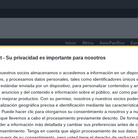
Inicio
África
Asia-Pacífico
Eur
VII Región
t -
Su privacidad es importante para nosotros
nuestros socios almacenamos o accedemos a información en un disposi
s, y procesamos datos personales, tales como identificadores únicos 
 estándar enviada por un dispositivo, para personalizar contenidos y a
 anuncios y del contenido e información sobre el público, así como pa
 y mejorar productos. Con su permiso, nosotros y nuestros socios podem
alización geográfica precisa e identificación mediante las característic
s. Puede hacer clic para otorgarnos su consentimiento a nosotros y a n
 que llevemos a cabo el procesamiento previamente descrito. De forma 
er a información más detallada y cambiar sus preferencias antes de o
nsentimiento. Tenga en cuenta que algún procesamiento de sus datos
querir de su consentimiento, pero usted tiene el derecho de rechazar t