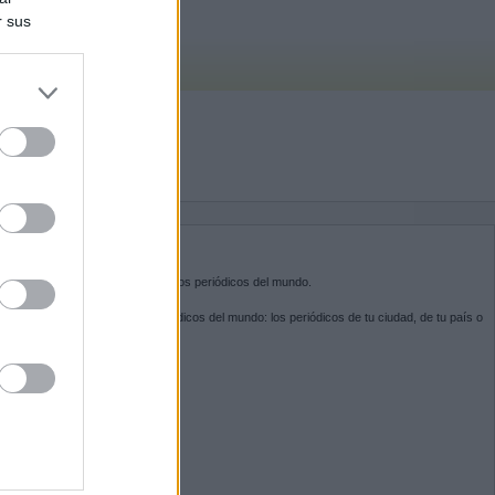
r sus
do nuestra
BRE KIOSKO.NET
sko.net
es la puerta de entrada a los periódicos del mundo.
ega por las portadas de los periódicos del mundo: los periódicos de tu ciudad, de tu país o
 otro extremo del mundo.
GUENOS