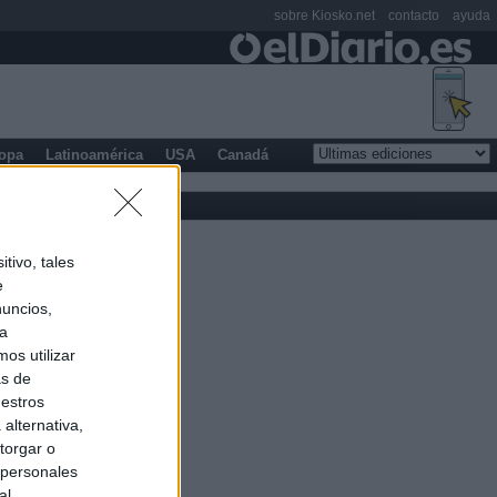
sobre Kiosko.net
contacto
ayuda
opa
Latinoamérica
USA
Canadá
tivo, tales
e
nuncios,
ra
os utilizar
as de
uestros
alternativa,
torgar o
 personales
al