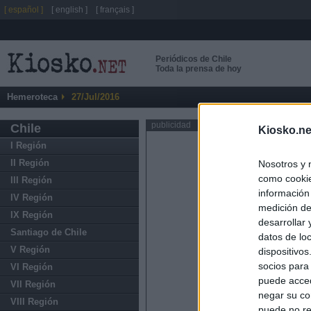
[ español ]
[ english ]
[ français ]
Periódicos de Chile
Toda la prensa de hoy
Hemeroteca
27/Jul/2016
publicidad
Chile
Kiosko.ne
I Región
II Región
Nosotros y 
como cookie
III Región
información
IV Región
medición de
IX Región
desarrollar
Santiago de Chile
datos de loc
V Región
dispositivo
socios para
VI Región
puede acced
VII Región
negar su co
VIII Región
puede no re