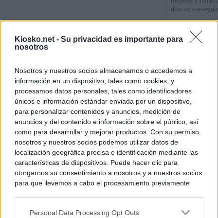
mujeres y niñas 
días no consegu
Meloni denuncia 
Kiosko.net -
Su privacidad es importante para
mientras llama a
nosotros
para Italia con 
Nosotros y nuestros socios almacenamos o accedemos a
España tiene cas
información en un dispositivo, tales como cookies, y
principales, un 3
procesamos datos personales, tales como identificadores
únicos e información estándar enviada por un dispositivo,
para personalizar contenidos y anuncios, medición de
© Kiosko.net
Aviso Legal
Privacidad y Cookies
anuncios y del contenido e información sobre el público, así
como para desarrollar y mejorar productos. Con su permiso,
nosotros y nuestros socios podemos utilizar datos de
localización geográfica precisa e identificación mediante las
características de dispositivos. Puede hacer clic para
otorgarnos su consentimiento a nosotros y a nuestros socios
para que llevemos a cabo el procesamiento previamente
descrito. De forma alternativa, puede acceder a información
más detallada y cambiar sus preferencias antes de otorgar o
Personal Data Processing Opt Outs
negar su consentimiento. Tenga en cuenta que algún