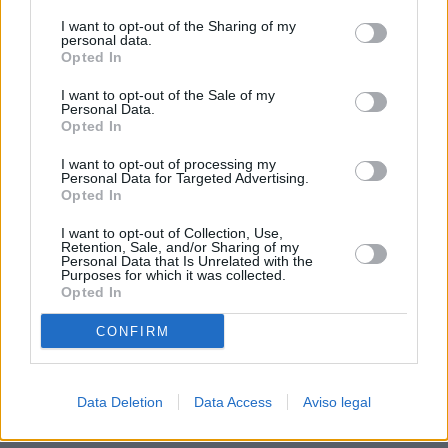
procesamiento de sus datos personales puede no requerir
I want to opt-out of the Sharing of my
de su consentimiento, pero usted tiene el derecho de
personal data.
rechazar tal procesamiento. Sus preferencias se aplicarán
Opted In
solo a este sitio web. Puede cambiar sus preferencias en
I want to opt-out of the Sale of my
cualquier momento entrando de nuevo en este sitio web o
Personal Data.
visitando nuestra política de privacidad.
Opted In
I want to opt-out of processing my
Personal Data for Targeted Advertising.
Opted In
I want to opt-out of Collection, Use,
Retention, Sale, and/or Sharing of my
Personal Data that Is Unrelated with the
Purposes for which it was collected.
Opted In
CONFIRM
Data Deletion
Data Access
Aviso legal