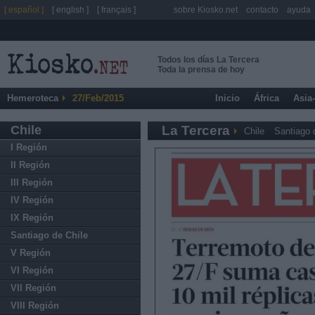
[ español ]
[ english ]
[ français ]
sobre Kiosko.net
contacto
ayuda
Todos los días La Tercera
Toda la prensa de hoy
Hemeroteca
27/Feb/2015
Inicio
África
Asia
Chile
La Tercera
Chile
Santiago 
I Región
II Región
III Región
IV Región
IX Región
Santiago de Chile
V Región
VI Región
VII Región
VIII Región