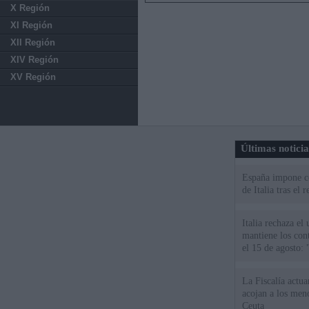
X Región
XI Región
XII Región
XIV Región
XV Región
Últimas notici
España impone co
de Italia tras el
Italia rechaza e
mantiene los cont
el 15 de agosto:
La Fiscalía actu
acojan a los meno
Ceuta