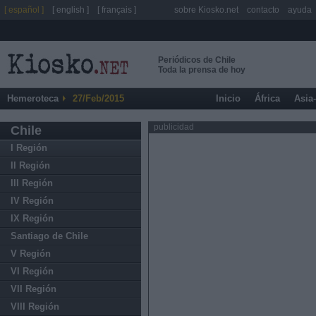
[ español ]
[ english ]
[ français ]
sobre Kiosko.net
contacto
ayuda
Periódicos de Chile
Toda la prensa de hoy
Hemeroteca
27/Feb/2015
Inicio
África
Asia
publicidad
Chile
I Región
II Región
III Región
IV Región
IX Región
Santiago de Chile
V Región
VI Región
VII Región
VIII Región