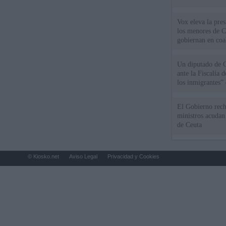
Vox eleva la pres
los menores de C
gobiernan en coa
Un diputado de 
ante la Fiscalía 
los inmigrantes”
El Gobierno rech
ministros acudan 
de Ceuta
© Kiosko.net
Aviso Legal
Privacidad y Cookies