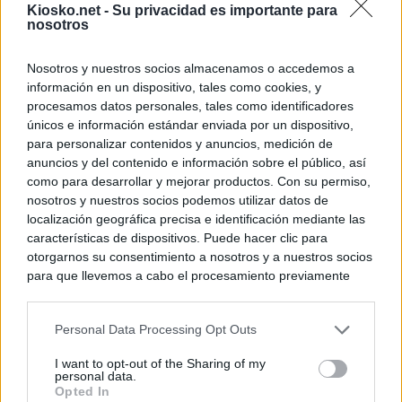
Kiosko.net -
Su privacidad es importante para
nosotros
Nosotros y nuestros socios almacenamos o accedemos a
información en un dispositivo, tales como cookies, y
procesamos datos personales, tales como identificadores
únicos e información estándar enviada por un dispositivo,
para personalizar contenidos y anuncios, medición de
anuncios y del contenido e información sobre el público, así
como para desarrollar y mejorar productos. Con su permiso,
nosotros y nuestros socios podemos utilizar datos de
localización geográfica precisa e identificación mediante las
características de dispositivos. Puede hacer clic para
otorgarnos su consentimiento a nosotros y a nuestros socios
para que llevemos a cabo el procesamiento previamente
descrito. De forma alternativa, puede acceder a información
más detallada y cambiar sus preferencias antes de otorgar o
Personal Data Processing Opt Outs
negar su consentimiento. Tenga en cuenta que algún
procesamiento de sus datos personales puede no requerir
I want to opt-out of the Sharing of my
de su consentimiento, pero usted tiene el derecho de
personal data.
rechazar tal procesamiento. Sus preferencias se aplicarán
Opted In