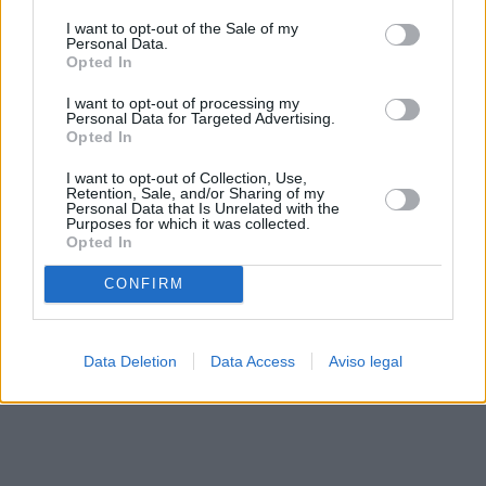
solo a este sitio web. Puede cambiar sus preferencias en
I want to opt-out of the Sale of my
cualquier momento entrando de nuevo en este sitio web o
Personal Data.
visitando nuestra política de privacidad.
Opted In
I want to opt-out of processing my
Personal Data for Targeted Advertising.
Opted In
I want to opt-out of Collection, Use,
Retention, Sale, and/or Sharing of my
Personal Data that Is Unrelated with the
Purposes for which it was collected.
Opted In
CONFIRM
Data Deletion
Data Access
Aviso legal