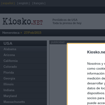
[ español ]
[ english ]
[ français ]
Periódicos de USA
Toda la prensa de hoy
Hemeroteca
27/Feb/2015
publicidad
USA
Alabama
Kiosko.ne
Arizona
California
Nosotros y 
Colorado
como cookie
Florida
información
medición de
Georgia
desarrollar
Illinois
datos de loc
Indiana
dispositivo
Maryland
socios para
Massachusetts
puede acced