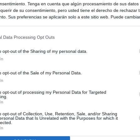
nsentimiento. Tenga en cuenta que algún procesamiento de sus datos
querir de su consentimiento, pero usted tiene el derecho de rechazar t
to. Sus preferencias se aplicarán solo a este sitio web. Puede cambia
s en cualquier momento entrando de nuevo en este sitio web o visitan
privacidad.
l Data Processing Opt Outs
o opt-out of the Sharing of my personal data.
In
o opt-out of the Sale of my Personal Data.
In
to opt-out of processing my Personal Data for Targeted
ing.
ias
SO
In
Kio
 entre los viajeros procedentes de Italia por los nuevos
o opt-out of Collection, Use, Retention, Sale, and/or Sharing
 lo esperábamos peor"
ersonal Data that Is Unrelated with the Purposes for which it
Nav
lected.
del
In
ntroles a los viajeros procedentes de Italia tras el rechazo de
SÍ
los