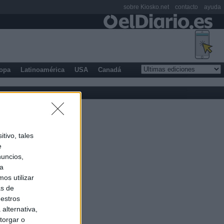
sobre Kiosko.net
contacto
ayuda
opa
Latinoamérica
USA
Canadá
tivo, tales
e
nuncios,
ra
os utilizar
as de
uestros
alternativa,
torgar o