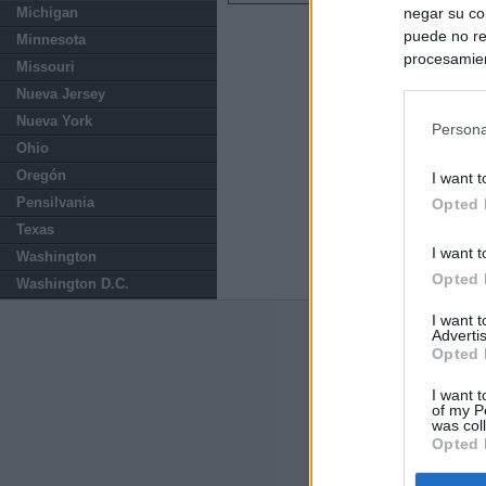
negar su co
Michigan
puede no re
Minnesota
procesamien
Missouri
preferencia
Nueva Jersey
política de 
Nueva York
Persona
Ohio
Oregón
I want t
Pensilvania
Opted 
Texas
I want t
Washington
Opted 
Washington D.C.
I want 
Advertis
Últimas notic
Opted 
Sorpresa y dudas
I want t
controles: "Nos
of my P
was col
Opted 
España impone co
Meloni a quitar