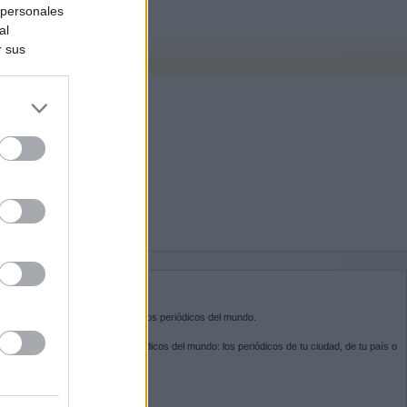
 personales
al
r sus
do nuestra
BRE KIOSKO.NET
sko.net
es la puerta de entrada a los periódicos del mundo.
ega por las portadas de los periódicos del mundo: los periódicos de tu ciudad, de tu país o
 otro extremo del mundo.
GUENOS