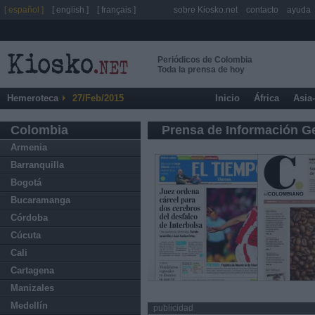
[ español ]
[ english ]
[ français ]
sobre Kiosko.net
contacto
ayuda
Periódicos de Colombia
Toda la prensa de hoy
Hemeroteca
27/Feb/2015
Inicio
África
Asia
Colombia
Prensa de Información G
Armenia
Barranquilla
Bogotá
Bucaramanga
Córdoba
Cúcuta
Cali
Cartagena
Manizales
Medellín
publicidad