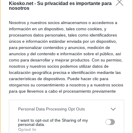
Kiosko.net -
Su privacidad es importante para
nosotros
Nosotros y nuestros socios almacenamos o accedemos a
información en un dispositivo, tales como cookies, y
procesamos datos personales, tales como identificadores
únicos e información estándar enviada por un dispositivo,
para personalizar contenidos y anuncios, medición de
anuncios y del contenido e información sobre el público, así
como para desarrollar y mejorar productos. Con su permiso,
nosotros y nuestros socios podemos utilizar datos de
localización geográfica precisa e identificación mediante las
características de dispositivos. Puede hacer clic para
otorgarnos su consentimiento a nosotros y a nuestros socios
para que llevemos a cabo el procesamiento previamente
descrito. De forma alternativa, puede acceder a información
más detallada y cambiar sus preferencias antes de otorgar o
Personal Data Processing Opt Outs
negar su consentimiento. Tenga en cuenta que algún
procesamiento de sus datos personales puede no requerir
I want to opt-out of the Sharing of my
de su consentimiento, pero usted tiene el derecho de
personal data.
rechazar tal procesamiento. Sus preferencias se aplicarán
Opted In