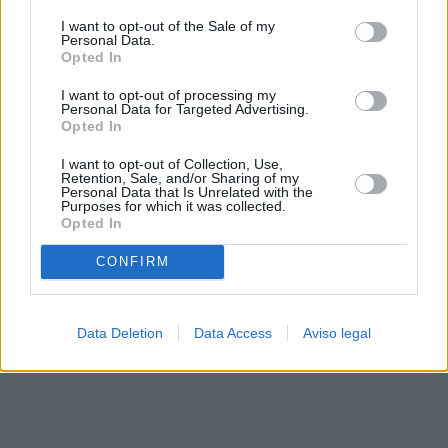
solo a este sitio web. Puede cambiar sus preferencias en
I want to opt-out of the Sale of my
cualquier momento entrando de nuevo en este sitio web o
Personal Data.
visitando nuestra política de privacidad.
Opted In
I want to opt-out of processing my
Personal Data for Targeted Advertising.
Opted In
I want to opt-out of Collection, Use,
Retention, Sale, and/or Sharing of my
Personal Data that Is Unrelated with the
Purposes for which it was collected.
Opted In
CONFIRM
Data Deletion
Data Access
Aviso legal