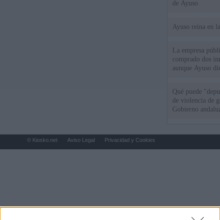
de Ayuso
Ayuso reina en l
La empresa públic
comprado dos inm
aunque Ayuso dic
el año"
Qué puede "depur
de violencia de g
Gobierno andalu
© Kiosko.net
Aviso Legal
Privacidad y Cookies