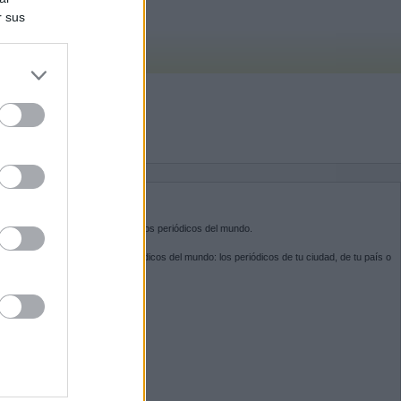
r sus
do nuestra
BRE KIOSKO.NET
sko.net
es la puerta de entrada a los periódicos del mundo.
ega por las portadas de los periódicos del mundo: los periódicos de tu ciudad, de tu país o
 otro extremo del mundo.
GUENOS