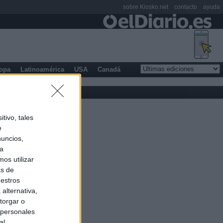
sobre Kiosko.net
contacto
ayuda
opa
Latinoamérica
USA
Canadá
tivo, tales
e
nuncios,
ra
os utilizar
as de
uestros
alternativa,
torgar o
 personales
al