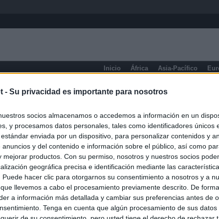
Inicio
África
Asia-Pacífico
Eur
eneral
t -
Su privacidad es importante para nosotros
nuestros socios almacenamos o accedemos a información en un disposi
s, y procesamos datos personales, tales como identificadores únicos 
 estándar enviada por un dispositivo, para personalizar contenidos y a
 anuncios y del contenido e información sobre el público, así como pa
 y mejorar productos. Con su permiso, nosotros y nuestros socios podem
alización geográfica precisa e identificación mediante las característic
s. Puede hacer clic para otorgarnos su consentimiento a nosotros y a n
 que llevemos a cabo el procesamiento previamente descrito. De forma 
er a información más detallada y cambiar sus preferencias antes de o
nsentimiento. Tenga en cuenta que algún procesamiento de sus datos
querir de su consentimiento, pero usted tiene el derecho de rechazar t