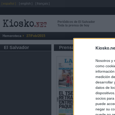
[ español ]
[ english ]
[ français ]
Periódicos de El Salvador
Toda la prensa de hoy
Hemeroteca
27/Feb/2015
El Salvador
Prensa de Información G
Kiosko.ne
Nosotros y 
como cookie
información
medición de
desarrollar
datos de loc
dispositivo
socios para
puede acced
negar su co
puede no re