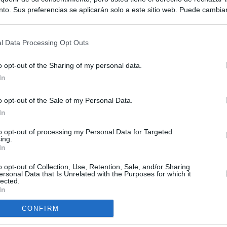
to. Sus preferencias se aplicarán solo a este sitio web. Puede cambia
s en cualquier momento entrando de nuevo en este sitio web o visitan
privacidad.
l Data Processing Opt Outs
o opt-out of the Sharing of my personal data.
In
o opt-out of the Sale of my Personal Data.
ias
In
SO
Kio
 entre los viajeros procedentes de Italia por los nuevos
to opt-out of processing my Personal Data for Targeted
ing.
 lo esperábamos peor"
Nav
In
del
tica, en directo: Interior reitera que los controles a viajeros
o opt-out of Collection, Use, Retention, Sale, and/or Sharing
SÍ
alia son aleatorios y no sistemáticos
ersonal Data that Is Unrelated with the Purposes for which it
lected.
In
turistas y unos 60.000 italianos residentes en Canarias tendrán
ol fronterizo
CONFIRM