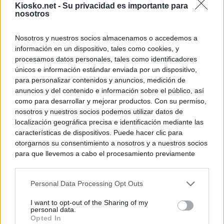
Kiosko.net -
Su privacidad es importante para
nosotros
Nosotros y nuestros socios almacenamos o accedemos a
información en un dispositivo, tales como cookies, y
procesamos datos personales, tales como identificadores
únicos e información estándar enviada por un dispositivo,
para personalizar contenidos y anuncios, medición de
anuncios y del contenido e información sobre el público, así
como para desarrollar y mejorar productos. Con su permiso,
nosotros y nuestros socios podemos utilizar datos de
localización geográfica precisa e identificación mediante las
características de dispositivos. Puede hacer clic para
otorgarnos su consentimiento a nosotros y a nuestros socios
para que llevemos a cabo el procesamiento previamente
descrito. De forma alternativa, puede acceder a información
más detallada y cambiar sus preferencias antes de otorgar o
Personal Data Processing Opt Outs
negar su consentimiento. Tenga en cuenta que algún
procesamiento de sus datos personales puede no requerir
I want to opt-out of the Sharing of my
de su consentimiento, pero usted tiene el derecho de
personal data.
rechazar tal procesamiento. Sus preferencias se aplicarán
Opted In