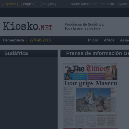
[ español ]
[ english ]
[ français ]
sobre Kiosko.net
contacto
ayuda
Periódicos de Sudáfrica
Toda la prensa de hoy
Hemeroteca
27/Feb/2015
Inicio
África
Asia
Sudáfrica
Prensa de Información G