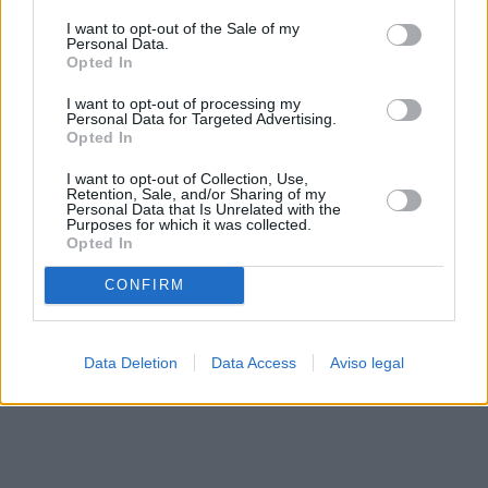
solo a este sitio web. Puede cambiar sus preferencias en
I want to opt-out of the Sale of my
cualquier momento entrando de nuevo en este sitio web o
Personal Data.
visitando nuestra política de privacidad.
Opted In
I want to opt-out of processing my
Personal Data for Targeted Advertising.
Opted In
I want to opt-out of Collection, Use,
Retention, Sale, and/or Sharing of my
Personal Data that Is Unrelated with the
Purposes for which it was collected.
Opted In
CONFIRM
Data Deletion
Data Access
Aviso legal