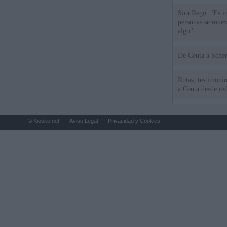
Sira Rego: "Es i
personas se muev
algo"
De Ceu
Rutas, testimonio
a Ceuta desde red
© Kiosko.net
Aviso Legal
Privacidad y Cookies