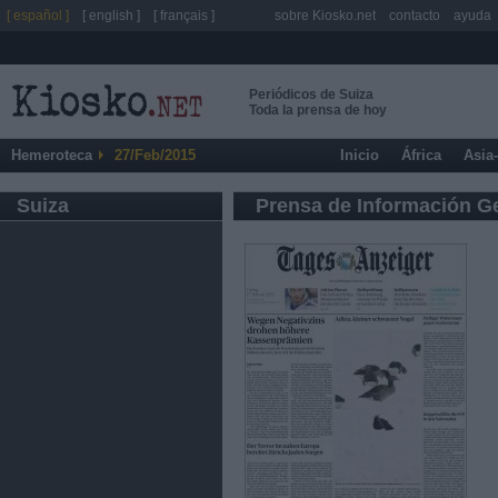
[ español ]
[ english ]
[ français ]
sobre Kiosko.net
contacto
ayuda
Periódicos de Suiza
Toda la prensa de hoy
Hemeroteca
27/Feb/2015
Inicio
África
Asia
Suiza
Prensa de Información G