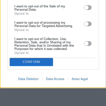
solo a este sitio web. Puede cambiar sus preferencias en
I want to opt-out of the Sale of my
cualquier momento entrando de nuevo en este sitio web o
Personal Data.
visitando nuestra política de privacidad.
Opted In
I want to opt-out of processing my
Personal Data for Targeted Advertising.
Opted In
I want to opt-out of Collection, Use,
Retention, Sale, and/or Sharing of my
Personal Data that Is Unrelated with the
Purposes for which it was collected.
Opted In
CONFIRM
Data Deletion
Data Access
Aviso legal