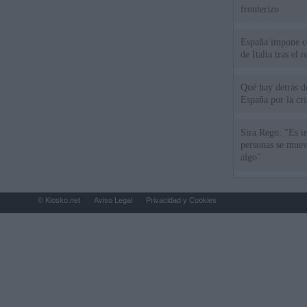
fronterizo
España impone co
de Italia tras el
Qué hay detrás d
España por la cri
Sira Rego: "Es i
personas se muev
algo"
© Kiosko.net
Aviso Legal
Privacidad y Cookies