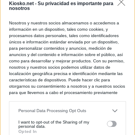
Kiosko.net -
Su privacidad es importante para
nosotros
Nosotros y nuestros socios almacenamos o accedemos a
información en un dispositivo, tales como cookies, y
procesamos datos personales, tales como identificadores
únicos e información estándar enviada por un dispositivo,
para personalizar contenidos y anuncios, medición de
anuncios y del contenido e información sobre el público, así
como para desarrollar y mejorar productos. Con su permiso,
nosotros y nuestros socios podemos utilizar datos de
localización geográfica precisa e identificación mediante las
características de dispositivos. Puede hacer clic para
otorgarnos su consentimiento a nosotros y a nuestros socios
para que llevemos a cabo el procesamiento previamente
descrito. De forma alternativa, puede acceder a información
más detallada y cambiar sus preferencias antes de otorgar o
Personal Data Processing Opt Outs
negar su consentimiento. Tenga en cuenta que algún
procesamiento de sus datos personales puede no requerir
I want to opt-out of the Sharing of my
de su consentimiento, pero usted tiene el derecho de
personal data.
rechazar tal procesamiento. Sus preferencias se aplicarán
Opted In