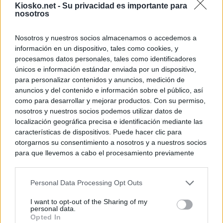
Kiosko.net -
Su privacidad es importante para
nosotros
Nosotros y nuestros socios almacenamos o accedemos a
información en un dispositivo, tales como cookies, y
procesamos datos personales, tales como identificadores
únicos e información estándar enviada por un dispositivo,
para personalizar contenidos y anuncios, medición de
anuncios y del contenido e información sobre el público, así
como para desarrollar y mejorar productos. Con su permiso,
nosotros y nuestros socios podemos utilizar datos de
localización geográfica precisa e identificación mediante las
características de dispositivos. Puede hacer clic para
otorgarnos su consentimiento a nosotros y a nuestros socios
para que llevemos a cabo el procesamiento previamente
descrito. De forma alternativa, puede acceder a información
más detallada y cambiar sus preferencias antes de otorgar o
Personal Data Processing Opt Outs
negar su consentimiento. Tenga en cuenta que algún
procesamiento de sus datos personales puede no requerir
I want to opt-out of the Sharing of my
de su consentimiento, pero usted tiene el derecho de
personal data.
rechazar tal procesamiento. Sus preferencias se aplicarán
Opted In