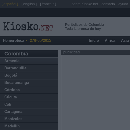
[ español ]
[ english ]
[ français ]
sobre Kiosko.net
contacto
ayuda
Periódicos de Colombia
Toda la prensa de hoy
Hemeroteca
27/Feb/2015
Inicio
África
Asia
publicidad
Colombia
Armenia
Barranquilla
Bogotá
Bucaramanga
Córdoba
Cúcuta
Cali
Cartagena
Manizales
Medellín