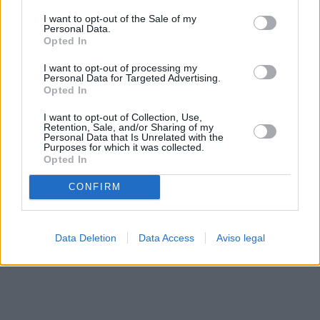
solo a este sitio web. Puede cambiar sus preferencias en
I want to opt-out of the Sale of my
cualquier momento entrando de nuevo en este sitio web o
Personal Data.
visitando nuestra política de privacidad.
Opted In
I want to opt-out of processing my
Personal Data for Targeted Advertising.
Opted In
I want to opt-out of Collection, Use,
Retention, Sale, and/or Sharing of my
Personal Data that Is Unrelated with the
Purposes for which it was collected.
Opted In
CONFIRM
Data Deletion
Data Access
Aviso legal