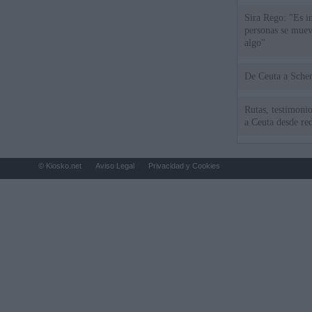
Sira Rego: "Es i
personas se muev
algo"
De Ceu
Rutas, testimonio
a Ceuta desde red
© Kiosko.net
Aviso Legal
Privacidad y Cookies