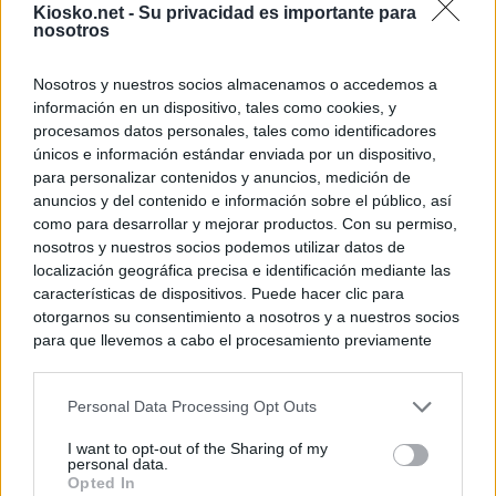
© Kiosko.net
Aviso Legal
Privacidad y Cookies
Kiosko.net -
Su privacidad es importante para
nosotros
Nosotros y nuestros socios almacenamos o accedemos a
información en un dispositivo, tales como cookies, y
procesamos datos personales, tales como identificadores
únicos e información estándar enviada por un dispositivo,
para personalizar contenidos y anuncios, medición de
anuncios y del contenido e información sobre el público, así
como para desarrollar y mejorar productos. Con su permiso,
nosotros y nuestros socios podemos utilizar datos de
localización geográfica precisa e identificación mediante las
características de dispositivos. Puede hacer clic para
otorgarnos su consentimiento a nosotros y a nuestros socios
para que llevemos a cabo el procesamiento previamente
descrito. De forma alternativa, puede acceder a información
más detallada y cambiar sus preferencias antes de otorgar o
Personal Data Processing Opt Outs
negar su consentimiento. Tenga en cuenta que algún
procesamiento de sus datos personales puede no requerir
I want to opt-out of the Sharing of my
de su consentimiento, pero usted tiene el derecho de
personal data.
rechazar tal procesamiento. Sus preferencias se aplicarán
Opted In