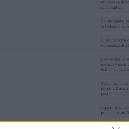
millones en divi
su consultora
Las incógnitas s
el Gobierno de 
El uso personal d
Comunidad de M
Los vecinos leva
mujeres y niñas 
días no consegu
Meloni denuncia 
mientras llama a
para Italia con 
España tiene cas
principales, un 3