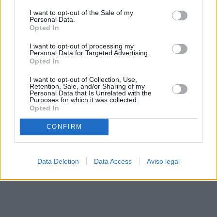
solo a este sitio web. Puede cambiar sus preferencias en
I want to opt-out of the Sale of my
cualquier momento entrando de nuevo en este sitio web o
Personal Data.
visitando nuestra política de privacidad.
Opted In
I want to opt-out of processing my
Personal Data for Targeted Advertising.
Opted In
I want to opt-out of Collection, Use,
Retention, Sale, and/or Sharing of my
Personal Data that Is Unrelated with the
Purposes for which it was collected.
Opted In
CONFIRM
Data Deletion
Data Access
Aviso legal