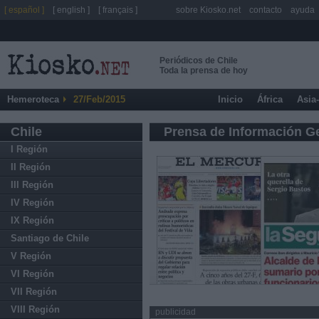
[ español ]
[ english ]
[ français ]
sobre Kiosko.net
contacto
ayuda
Periódicos de Chile
Toda la prensa de hoy
Hemeroteca
27/Feb/2015
Inicio
África
Asia
Chile
Prensa de Información G
I Región
II Región
III Región
IV Región
IX Región
Santiago de Chile
V Región
VI Región
VII Región
VIII Región
publicidad