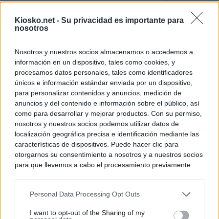
La Comunidad de 
Kiosko.net -
Su privacidad es importante para
de lujo de Chamb
nosotros
La Comunidad de
Nosotros y nuestros socios almacenamos o accedemos a
euros el diseño d
información en un dispositivo, tales como cookies, y
Puerta del Sol
procesamos datos personales, tales como identificadores
únicos e información estándar enviada por un dispositivo,
para personalizar contenidos y anuncios, medición de
© Kiosko.net
Aviso Legal
Privacidad y Cookies
anuncios y del contenido e información sobre el público, así
como para desarrollar y mejorar productos. Con su permiso,
nosotros y nuestros socios podemos utilizar datos de
localización geográfica precisa e identificación mediante las
características de dispositivos. Puede hacer clic para
otorgarnos su consentimiento a nosotros y a nuestros socios
para que llevemos a cabo el procesamiento previamente
descrito. De forma alternativa, puede acceder a información
más detallada y cambiar sus preferencias antes de otorgar o
Personal Data Processing Opt Outs
negar su consentimiento. Tenga en cuenta que algún
procesamiento de sus datos personales puede no requerir
I want to opt-out of the Sharing of my
de su consentimiento, pero usted tiene el derecho de