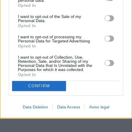
personal data.
rechazar tal procesamiento. Sus preferencias se aplicarán
Opted In
solo a este sitio web. Puede cambiar sus preferencias en
I want to opt-out of the Sale of my
cualquier momento entrando de nuevo en este sitio web o
Personal Data.
visitando nuestra política de privacidad.
Opted In
I want to opt-out of processing my
Personal Data for Targeted Advertising.
Opted In
I want to opt-out of Collection, Use,
Retention, Sale, and/or Sharing of my
Personal Data that Is Unrelated with the
Purposes for which it was collected.
Opted In
CONFIRM
Data Deletion
Data Access
Aviso legal