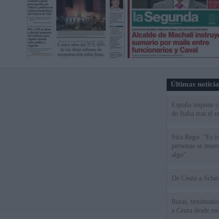
Últimas notici
España impone co
de Italia tras el
Sira Rego: "Es i
personas se muev
algo"
De Ceu
Rutas, testimonio
a Ceuta desde red