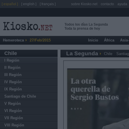
[ español ]
[ english ]
[ français ]
sobre Kiosko.net
contacto
ayuda
Todos los días La Segunda
Toda la prensa de hoy
Hemeroteca
27/Feb/2015
Inicio
África
Asia
Chile
La Segunda
Chile
Santiag
I Región
II Región
III Región
IV Región
IX Región
Santiago de Chile
V Región
VI Región
VII Región
VIII Región