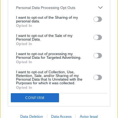
más detallada y cambiar sus preferencias antes de otorgar o
Personal Data Processing Opt Outs
negar su consentimiento. Tenga en cuenta que algún
procesamiento de sus datos personales puede no requerir
I want to opt-out of the Sharing of my
de su consentimiento, pero usted tiene el derecho de
personal data.
rechazar tal procesamiento. Sus preferencias se aplicarán
Opted In
solo a este sitio web. Puede cambiar sus preferencias en
I want to opt-out of the Sale of my
cualquier momento entrando de nuevo en este sitio web o
Personal Data.
visitando nuestra política de privacidad.
Opted In
I want to opt-out of processing my
Personal Data for Targeted Advertising.
Opted In
I want to opt-out of Collection, Use,
Retention, Sale, and/or Sharing of my
Personal Data that Is Unrelated with the
Purposes for which it was collected.
Opted In
CONFIRM
Data Deletion
Data Access
Aviso legal