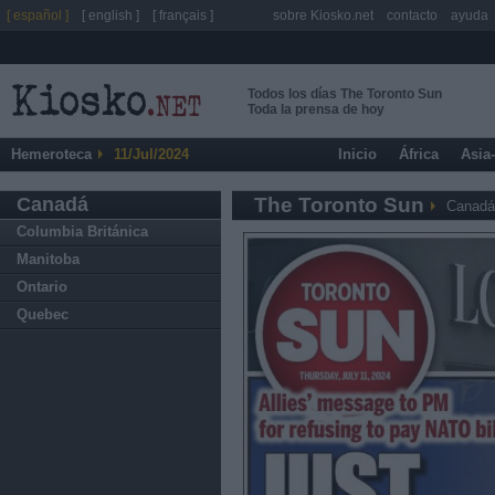
[ español ]
[ english ]
[ français ]
sobre Kiosko.net
contacto
ayuda
Todos los días The Toronto Sun
Toda la prensa de hoy
Hemeroteca
11/Jul/2024
Inicio
África
Asia
Canadá
The Toronto Sun
Canadá
Columbia Británica
Manitoba
Ontario
Quebec