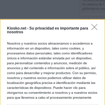
Vox eleva la pres
los menores de C
gobiernan en coa
Un diputado de 
ante la Fiscalía 
Kiosko.net -
Su privacidad es importante para
los inmigrantes”
nosotros
El Gobierno rech
Nosotros y nuestros socios almacenamos o accedemos a
ministros acudan 
de Ceuta
información en un dispositivo, tales como cookies, y
procesamos datos personales, tales como identificadores
únicos e información estándar enviada por un dispositivo,
para personalizar contenidos y anuncios, medición de
© Kiosko.net
Aviso Legal
Privacidad y Cookies
anuncios y del contenido e información sobre el público, así
como para desarrollar y mejorar productos. Con su permiso,
nosotros y nuestros socios podemos utilizar datos de
localización geográfica precisa e identificación mediante las
características de dispositivos. Puede hacer clic para
otorgarnos su consentimiento a nosotros y a nuestros socios
para que llevemos a cabo el procesamiento previamente
descrito. De forma alternativa, puede acceder a información