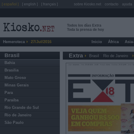
[ español ]
[ english ]
[ français ]
sobre Kiosko.net
contacto
ayuda
Todos los días Extra
Toda la prensa de hoy
Hemeroteca
27/Jul/2016
Inicio
África
Asia
Brasil
Extra
Brasil
Rio de Janeiro
Bahia
Brasilia
Mato Groso
Minas Gerais
Para
Paraiba
Rio Grande do Sul
Rio de Janeiro
São Paulo