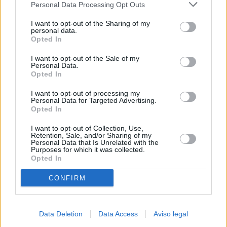
Personal Data Processing Opt Outs
negar su consentimiento. Tenga en cuenta que algún
procesamiento de sus datos personales puede no requerir
I want to opt-out of the Sharing of my
de su consentimiento, pero usted tiene el derecho de
personal data.
rechazar tal procesamiento. Sus preferencias se aplicarán
Opted In
solo a este sitio web. Puede cambiar sus preferencias en
I want to opt-out of the Sale of my
cualquier momento entrando de nuevo en este sitio web o
Personal Data.
visitando nuestra política de privacidad.
Opted In
I want to opt-out of processing my
Personal Data for Targeted Advertising.
Opted In
I want to opt-out of Collection, Use,
Retention, Sale, and/or Sharing of my
Personal Data that Is Unrelated with the
Purposes for which it was collected.
Opted In
CONFIRM
Data Deletion
Data Access
Aviso legal