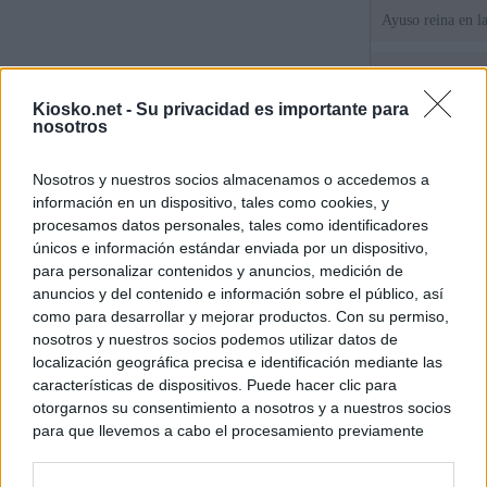
Ayuso reina en l
El juez propone j
la filtración de i
Kiosko.net -
Su privacidad es importante para
jefa" Ayuso
nosotros
"¿Cuál es el plan
Nosotros y nuestros socios almacenamos o accedemos a
WhatsApp, Faceb
información en un dispositivo, tales como cookies, y
un nuevo cruce a
15 de agosto
procesamos datos personales, tales como identificadores
únicos e información estándar enviada por un dispositivo,
para personalizar contenidos y anuncios, medición de
© Kiosko.net
Aviso Legal
Privacidad y Cookies
anuncios y del contenido e información sobre el público, así
como para desarrollar y mejorar productos. Con su permiso,
nosotros y nuestros socios podemos utilizar datos de
localización geográfica precisa e identificación mediante las
características de dispositivos. Puede hacer clic para
otorgarnos su consentimiento a nosotros y a nuestros socios
para que llevemos a cabo el procesamiento previamente
descrito. De forma alternativa, puede acceder a información
más detallada y cambiar sus preferencias antes de otorgar o