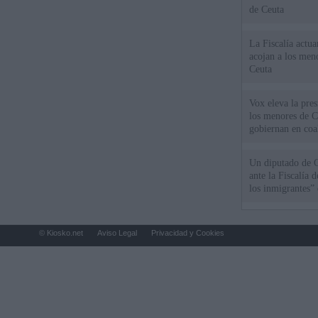
de Ceuta
La Fiscalía actu
acojan a los meno
Ceuta
Vox eleva la pres
los menores de C
gobiernan en coa
Un diputado de 
ante la Fiscalía 
los inmigrantes”
© Kiosko.net
Aviso Legal
Privacidad y Cookies