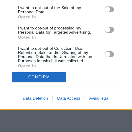
solo a este sitio web. Puede cambiar sus preferencias en
I want to opt-out of the Sale of my
cualquier momento entrando de nuevo en este sitio web o
Personal Data.
visitando nuestra política de privacidad.
Opted In
I want to opt-out of processing my
Personal Data for Targeted Advertising.
Opted In
I want to opt-out of Collection, Use,
Retention, Sale, and/or Sharing of my
Personal Data that Is Unrelated with the
Purposes for which it was collected.
Opted In
CONFIRM
Data Deletion
Data Access
Aviso legal