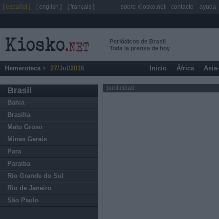
[ español ]
[ english ]
[ français ]
sobre Kiosko.net
contacto
ayuda
Periódicos de Brasil
Toda la prensa de hoy
Hemeroteca
27/Jul/2016
Inicio
África
Asia
publicidad
Brasil
Bahia
Brasilia
Mato Groso
Minas Gerais
Para
Paraiba
Rio Grande do Sul
Rio de Janeiro
São Paulo