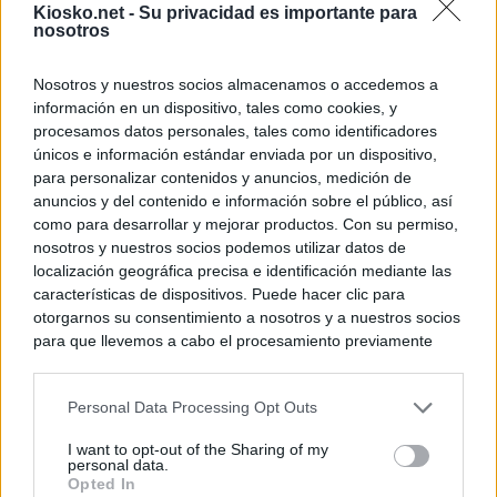
Kiosko.net -
Su privacidad es importante para
nosotros
Nosotros y nuestros socios almacenamos o accedemos a
información en un dispositivo, tales como cookies, y
procesamos datos personales, tales como identificadores
únicos e información estándar enviada por un dispositivo,
para personalizar contenidos y anuncios, medición de
anuncios y del contenido e información sobre el público, así
como para desarrollar y mejorar productos. Con su permiso,
nosotros y nuestros socios podemos utilizar datos de
localización geográfica precisa e identificación mediante las
características de dispositivos. Puede hacer clic para
otorgarnos su consentimiento a nosotros y a nuestros socios
para que llevemos a cabo el procesamiento previamente
descrito. De forma alternativa, puede acceder a información
más detallada y cambiar sus preferencias antes de otorgar o
Personal Data Processing Opt Outs
negar su consentimiento. Tenga en cuenta que algún
procesamiento de sus datos personales puede no requerir
I want to opt-out of the Sharing of my
de su consentimiento, pero usted tiene el derecho de
personal data.
rechazar tal procesamiento. Sus preferencias se aplicarán
Opted In