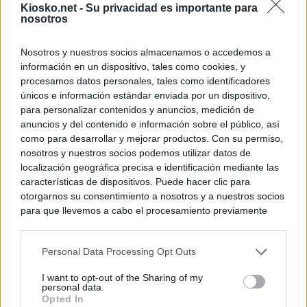
Kiosko.net -
Su privacidad es importante para
nosotros
Nosotros y nuestros socios almacenamos o accedemos a
información en un dispositivo, tales como cookies, y
procesamos datos personales, tales como identificadores
únicos e información estándar enviada por un dispositivo,
para personalizar contenidos y anuncios, medición de
anuncios y del contenido e información sobre el público, así
como para desarrollar y mejorar productos. Con su permiso,
nosotros y nuestros socios podemos utilizar datos de
localización geográfica precisa e identificación mediante las
características de dispositivos. Puede hacer clic para
otorgarnos su consentimiento a nosotros y a nuestros socios
para que llevemos a cabo el procesamiento previamente
descrito. De forma alternativa, puede acceder a información
más detallada y cambiar sus preferencias antes de otorgar o
Personal Data Processing Opt Outs
negar su consentimiento. Tenga en cuenta que algún
procesamiento de sus datos personales puede no requerir
I want to opt-out of the Sharing of my
de su consentimiento, pero usted tiene el derecho de
personal data.
rechazar tal procesamiento. Sus preferencias se aplicarán
Opted In