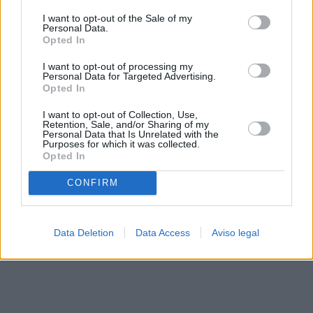
solo a este sitio web. Puede cambiar sus preferencias en
I want to opt-out of the Sale of my
cualquier momento entrando de nuevo en este sitio web o
Personal Data.
visitando nuestra política de privacidad.
Opted In
I want to opt-out of processing my
Personal Data for Targeted Advertising.
Opted In
I want to opt-out of Collection, Use,
Retention, Sale, and/or Sharing of my
Personal Data that Is Unrelated with the
Purposes for which it was collected.
Opted In
CONFIRM
Data Deletion
Data Access
Aviso legal