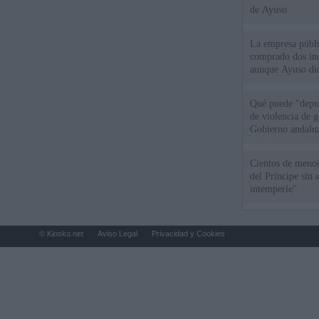
de Ayuso
La empresa públic
comprado dos inm
aunque Ayuso dic
el año"
Qué puede "depur
de violencia de g
Gobierno andalu
Cientos de menor
del Príncipe sin
intemperie"
© Kiosko.net
Aviso Legal
Privacidad y Cookies