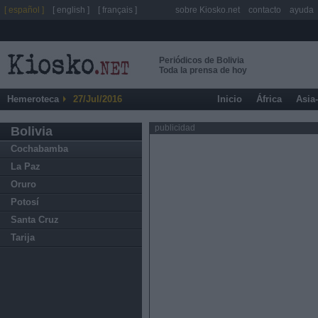
[ español ]
[ english ]
[ français ]
sobre Kiosko.net
contacto
ayuda
Periódicos de Bolivia
Toda la prensa de hoy
Hemeroteca
27/Jul/2016
Inicio
África
Asia
publicidad
Bolivia
Cochabamba
La Paz
Oruro
Potosí
Santa Cruz
Tarija