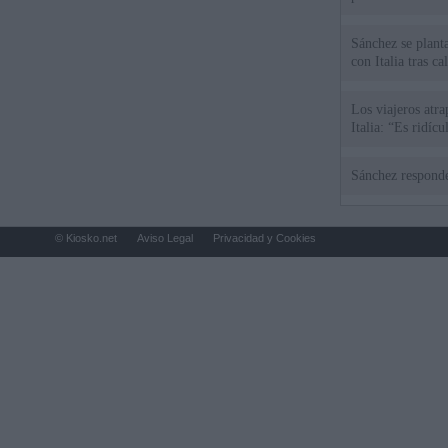
Sánchez se plant
con Italia tras c
Los viajeros atra
Italia: “Es ridíc
Sánchez responde
© Kiosko.net
Aviso Legal
Privacidad y Cookies