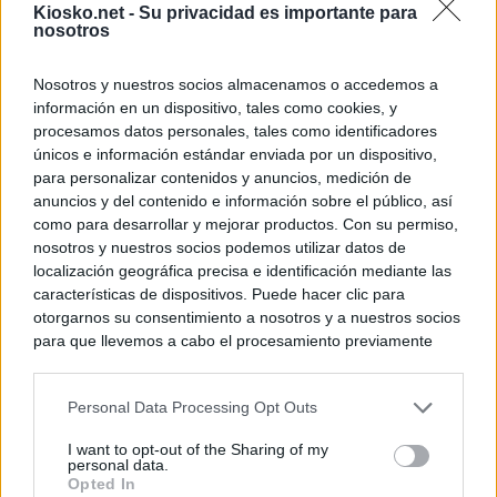
Kiosko.net -
Su privacidad es importante para
nosotros
Nosotros y nuestros socios almacenamos o accedemos a
información en un dispositivo, tales como cookies, y
procesamos datos personales, tales como identificadores
únicos e información estándar enviada por un dispositivo,
para personalizar contenidos y anuncios, medición de
anuncios y del contenido e información sobre el público, así
como para desarrollar y mejorar productos. Con su permiso,
nosotros y nuestros socios podemos utilizar datos de
localización geográfica precisa e identificación mediante las
características de dispositivos. Puede hacer clic para
otorgarnos su consentimiento a nosotros y a nuestros socios
para que llevemos a cabo el procesamiento previamente
descrito. De forma alternativa, puede acceder a información
más detallada y cambiar sus preferencias antes de otorgar o
Personal Data Processing Opt Outs
negar su consentimiento. Tenga en cuenta que algún
procesamiento de sus datos personales puede no requerir
I want to opt-out of the Sharing of my
de su consentimiento, pero usted tiene el derecho de
personal data.
rechazar tal procesamiento. Sus preferencias se aplicarán
Opted In