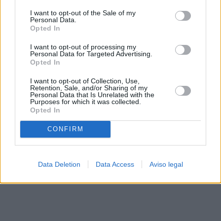
solo a este sitio web. Puede cambiar sus preferencias en
I want to opt-out of the Sale of my
cualquier momento entrando de nuevo en este sitio web o
Personal Data.
visitando nuestra política de privacidad.
Opted In
I want to opt-out of processing my
Personal Data for Targeted Advertising.
Opted In
I want to opt-out of Collection, Use,
Retention, Sale, and/or Sharing of my
Personal Data that Is Unrelated with the
Purposes for which it was collected.
Opted In
CONFIRM
Data Deletion
Data Access
Aviso legal