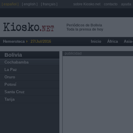
[ español ]
[ english ]
[ français ]
sobre Kiosko.net
contacto
ayuda
Periódicos de Bolivia
Toda la prensa de hoy
Hemeroteca
27/Jul/2016
Inicio
África
Asia
publicidad
Bolivia
Cochabamba
La Paz
Oruro
Potosí
Santa Cruz
Tarija