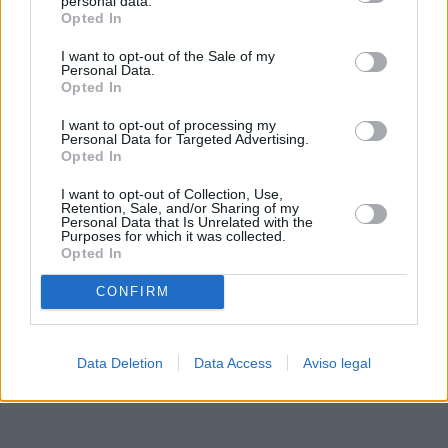
personal data.
rechazar tal procesamiento. Sus preferencias se aplicarán
Opted In
solo a este sitio web. Puede cambiar sus preferencias en
I want to opt-out of the Sale of my
cualquier momento entrando de nuevo en este sitio web o
Personal Data.
visitando nuestra política de privacidad.
Opted In
I want to opt-out of processing my
Personal Data for Targeted Advertising.
Opted In
I want to opt-out of Collection, Use,
Retention, Sale, and/or Sharing of my
Personal Data that Is Unrelated with the
Purposes for which it was collected.
Opted In
CONFIRM
Data Deletion
Data Access
Aviso legal