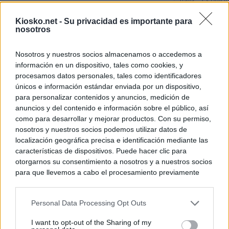
Italia: “Es ridíc
Kiosko.net -
Su privacidad es importante para
"Solo necesitamo
nosotros
Ceuta de Mohamed
peor crisis huma
Nosotros y nuestros socios almacenamos o accedemos a
información en un dispositivo, tales como cookies, y
Sánchez responde
procesamos datos personales, tales como identificadores
únicos e información estándar enviada por un dispositivo,
para personalizar contenidos y anuncios, medición de
© Kiosko.net
Aviso Legal
Privacidad y Cookies
anuncios y del contenido e información sobre el público, así
como para desarrollar y mejorar productos. Con su permiso,
nosotros y nuestros socios podemos utilizar datos de
localización geográfica precisa e identificación mediante las
características de dispositivos. Puede hacer clic para
otorgarnos su consentimiento a nosotros y a nuestros socios
para que llevemos a cabo el procesamiento previamente
descrito. De forma alternativa, puede acceder a información
más detallada y cambiar sus preferencias antes de otorgar o
Personal Data Processing Opt Outs
negar su consentimiento. Tenga en cuenta que algún
procesamiento de sus datos personales puede no requerir
I want to opt-out of the Sharing of my
de su consentimiento, pero usted tiene el derecho de