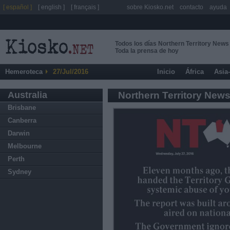
[ español ]
[ english ]
[ français ]
sobre Kiosko.net
contacto
ayuda
Todos los días Northern Territory News
Toda la prensa de hoy
Hemeroteca
27/Jul/2016
Inicio
África
Asia
Australia
Northern Territory New
Brisbane
Canberra
Darwin
Melbourne
Perth
Sydney