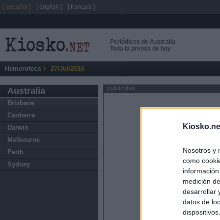
[ español ]
[ english ]
[ français ]
Periódicos de Australia
Toda la prensa de hoy
Hemeroteca
27/Jul/2016
publicidad
Australia
Brisbane
Canberra
Kiosko.ne
Darwin
Melbourne
Nosotros y 
Perth
como cookie
Sydney
información
medición de
desarrollar
datos de loc
dispositivo