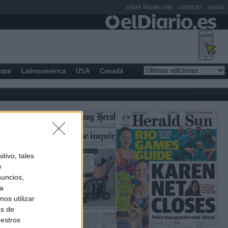
sobre Kiosko.net
contacto
ayuda
opa
Latinoamérica
USA
Canadá
tivo, tales
e
nuncios,
ra
os utilizar
as de
uestros