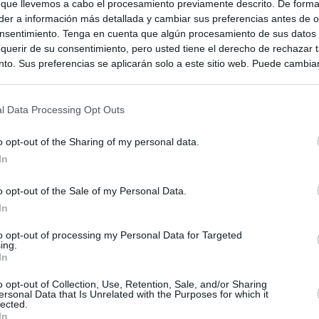
 que llevemos a cabo el procesamiento previamente descrito. De forma 
er a información más detallada y cambiar sus preferencias antes de o
nsentimiento. Tenga en cuenta que algún procesamiento de sus datos
querir de su consentimiento, pero usted tiene el derecho de rechazar t
to. Sus preferencias se aplicarán solo a este sitio web. Puede cambia
s en cualquier momento entrando de nuevo en este sitio web o visitan
privacidad.
l Data Processing Opt Outs
o opt-out of the Sharing of my personal data.
In
o opt-out of the Sale of my Personal Data.
In
to opt-out of processing my Personal Data for Targeted
ing.
In
ias
SO
o opt-out of Collection, Use, Retention, Sale, and/or Sharing
Kio
 que Ayuso señaló por la compra del ático: "Lo que no se dice es
ersonal Data that Is Unrelated with the Purposes for which it
ene residencia oficial para la presidenta"
lected.
Nav
In
del