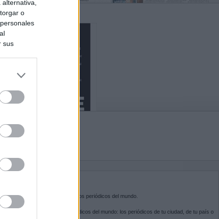
alternativa,
torgar o
 personales
al
r sus
do nuestra
BRE KIOSKO.NET
sko.net
es la puerta de entrada a los periódicos del mundo.
ega por las portadas de los periódicos del mundo: los periódicos de tu ciudad, de tu país o
 otro extremo del mundo.