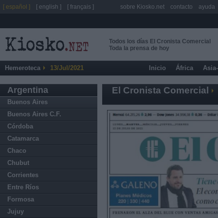
[ español ]
[ english ]
[ français ]
sobre Kiosko.net
contacto
ayuda
Todos los días El Cronista Comercial
Toda la prensa de hoy
Hemeroteca
13/Jul/2021
Inicio
África
Asia
Argentina
El Cronista Comercial
Buenos Aires
Buenos Aires C.F.
Córdoba
Catamarca
Chaco
Chubut
Corrientes
Entre Ríos
Formosa
Jujuy