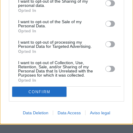
I want to opt-out of the Sharing of my
de su consentimiento, pero usted tiene el derecho de
personal data.
rechazar tal procesamiento. Sus preferencias se aplicarán
Opted In
solo a este sitio web. Puede cambiar sus preferencias en
I want to opt-out of the Sale of my
cualquier momento entrando de nuevo en este sitio web o
Personal Data.
visitando nuestra política de privacidad.
Opted In
I want to opt-out of processing my
Personal Data for Targeted Advertising.
Opted In
I want to opt-out of Collection, Use,
Retention, Sale, and/or Sharing of my
Personal Data that Is Unrelated with the
Purposes for which it was collected.
Opted In
CONFIRM
Data Deletion
Data Access
Aviso legal