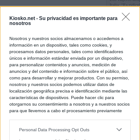
Italia: “Es ridíc
Kiosko.net -
Su privacidad es importante para
"Solo necesitamo
nosotros
Ceuta de Mohamed
peor crisis huma
Nosotros y nuestros socios almacenamos o accedemos a
información en un dispositivo, tales como cookies, y
Sánchez responde
procesamos datos personales, tales como identificadores
únicos e información estándar enviada por un dispositivo,
para personalizar contenidos y anuncios, medición de
© Kiosko.net
Aviso Legal
Privacidad y Cookies
anuncios y del contenido e información sobre el público, así
como para desarrollar y mejorar productos. Con su permiso,
nosotros y nuestros socios podemos utilizar datos de
localización geográfica precisa e identificación mediante las
características de dispositivos. Puede hacer clic para
otorgarnos su consentimiento a nosotros y a nuestros socios
para que llevemos a cabo el procesamiento previamente
descrito. De forma alternativa, puede acceder a información
más detallada y cambiar sus preferencias antes de otorgar o
Personal Data Processing Opt Outs
negar su consentimiento. Tenga en cuenta que algún
procesamiento de sus datos personales puede no requerir